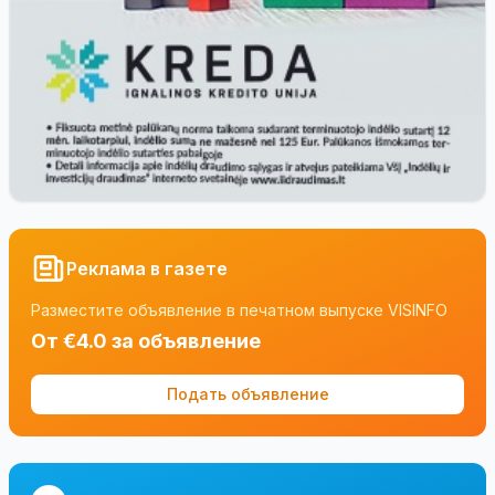
Реклама в газете
Разместите объявление в печатном выпуске VISINFO
От €4.0 за объявление
Подать объявление