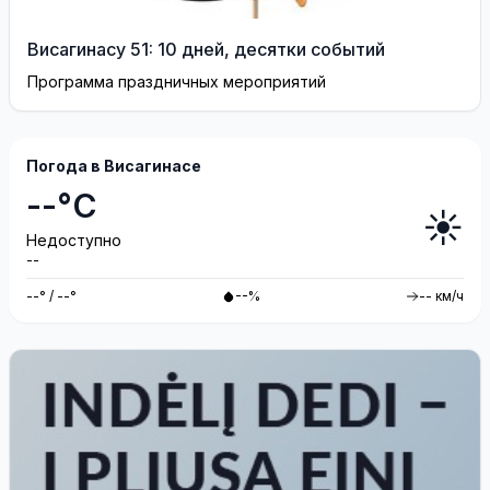
Висагинасу 51: 10 дней, десятки событий
Программа праздничных мероприятий
Погода в Висагинасе
--°C
☀️
Недоступно
--
--° / --°
--%
-- км/ч