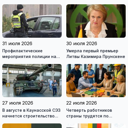
Ломоносова из списка
границе с Беларусью
рекомендуемой
литературы
31 июля 2026
30 июля 2026
Профилактические
Умерла первый премьер
мероприятия полиции на
Литвы Казимира Прунскене
дорогах Литвы в августе
27 июля 2026
22 июля 2026
В августе в Каунасской СЭЗ
Четверть работников
начнется строительство
страны трудятся по
завода по сборке немецких
коллективным договорам:
танков Leopard
это выгодно и