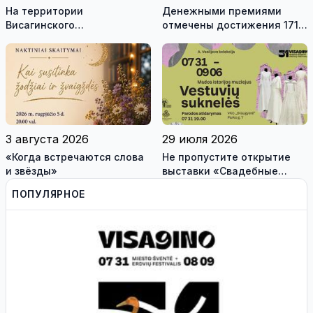
На территории
Денежными премиями
Висагинского
отмечены достижения 171
самоуправления пройдут
висагинского школьника и
международные
трех педагогов
антитеррористические
учения «Baltic Shadow»
3 августа 2026
29 июля 2026
«Когда встречаются слова
Не пропустите открытие
и звёзды»
выставки «Свадебные
платья» и лекцию историка
ПОПУЛЯРНОЕ
моды Александра
Васильева!