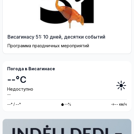
Висагинасу 51: 10 дней, десятки событий
Программа праздничных мероприятий
Погода в Висагинасе
--°C
☀️
Недоступно
--
--° / --°
--%
-- км/ч