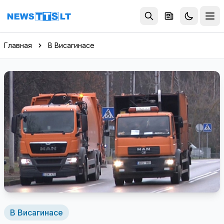
Перейти к содержимому
Главная
В Висагинасе
В Висагинасе