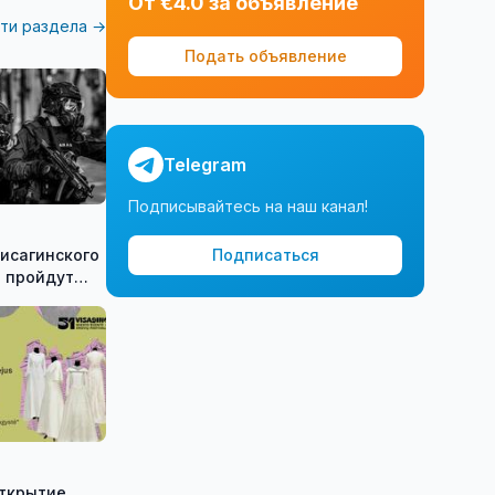
От €4.0 за объявление
ти раздела →
Подать объявление
Telegram
Подписывайтесь на наш канал!
исагинского
Подписаться
 пройдут
е
ческие
Shadow»
открытие