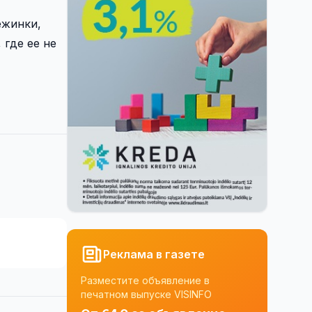
ежинки,
 где ее не
Реклама в газете
Разместите объявление в
печатном выпуске VISINFO