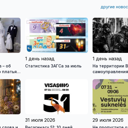
другие новос
1 день назад
1 день назад
 – об
Статистика ЗАГСа за июль
На территории В
 платья и
самоуправления
зея
международны
ео)
антитеррористи
учения «Baltic 
31 июля 2026
29 июля 2026
 слова и
Висагинасу 51: 10 дней,
Не пропустите 