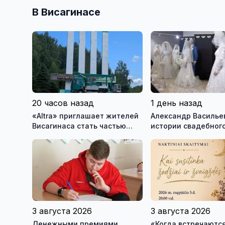
В Висагинасе
20 часов назад
1 день назад
«Altra» приглашает жителей
Александр Васильев
Висагинаса стать частью
истории свадебного
истории обновлённой стелы
о перспективах Му
истории моды (вид
3 августа 2026
3 августа 2026
Денежными премиями
«Когда встречаются