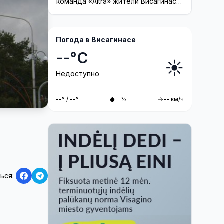
команда «Altra» жители Висагинаса
смогут принять участие в создании
инсталляции
Погода в Висагинасе
--°C
☀️
Недоступно
--
--° / --°
--%
-- км/ч
ься: