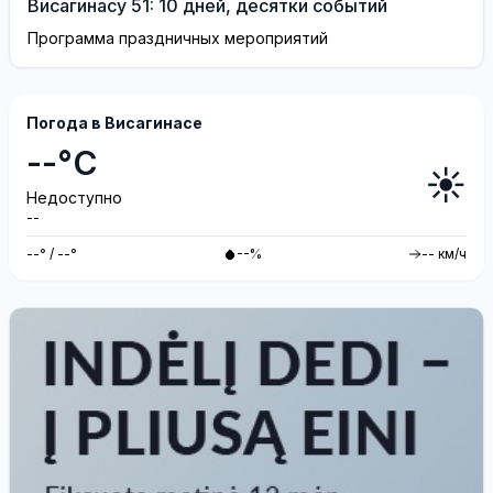
Висагинасу 51: 10 дней, десятки событий
Программа праздничных мероприятий
Погода в Висагинасе
--°C
☀️
Недоступно
--
--° / --°
--%
-- км/ч