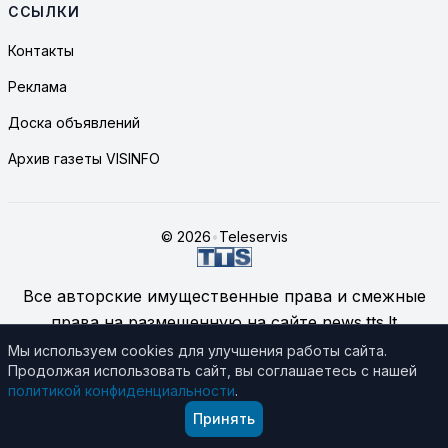
ССЫЛКИ
Контакты
Реклама
Доска объявлений
Архив газеты VISINFO
© 2026
•
Teleservis
Все авторские имущественные права и смежные
права на размещенную на сайте news.tts.lt
информацию принадлежат ЗАО "Telekomunikacinių
Мы используем cookies для улучшения работы сайта.
Продолжая использовать сайт, вы соглашаетесь с нашей
technologijų servisas", если не указано иное.
политикой конфиденциальности
.
Подробнее об использовании материалов сайта
Принять