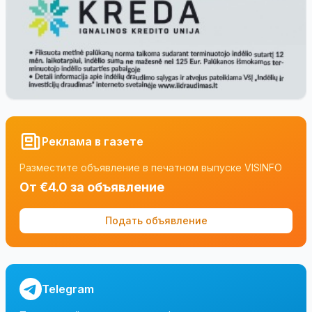
Реклама в газете
Разместите объявление в печатном выпуске VISINFO
От €4.0 за объявление
Подать объявление
Telegram