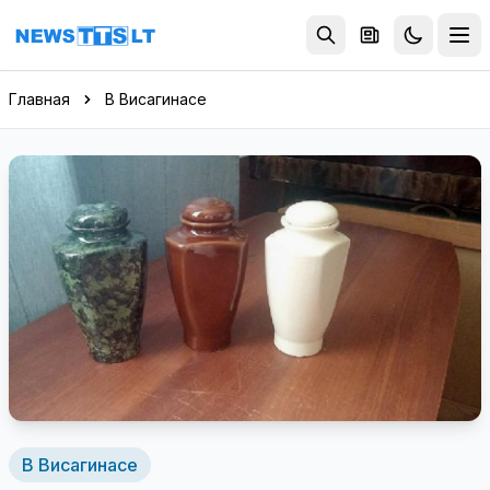
Перейти к содержимому
Главная
В Висагинасе
В Висагинасе