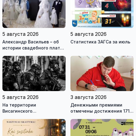
5 августа 2026
5 августа 2026
Александр Васильев – об
Статистика ЗАГСа за июль
истории свадебного платья
и о перспективах Музея
истории моды (видео)
5 августа 2026
3 августа 2026
На территории
Денежными премиями
Висагинского
отмечены достижения 171
самоуправления пройдут
висагинского школьника и
международные
трех педагогов
антитеррористические
учения «Baltic Shadow»