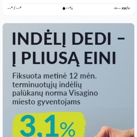
--° / --°
--%
-- км/ч