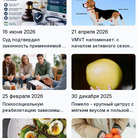
16 июня 2026
21 апреля 2026
Cуд подтвердил
VMVT напоминает: с
законность применяемой в
началом активного сезона
Литве Австралийской
клещей позаботьтесь о
системы классификации
защите животных
болезней и нарушений
здоровья
25 февраля 2026
30 декабря 2025
Психосоциальную
Помело - крупный цитрус с
реабилитацию зависимым
мягким вкусом и пользой
могут оказывать только
для здоровья
лицензированные
учреждения