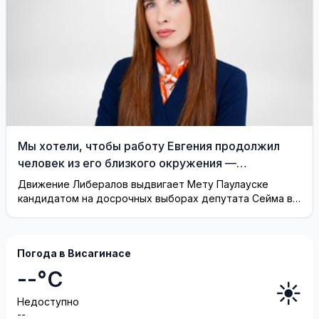
Мы хотели, чтобы работу Евгения продолжил
человек из его близкого окружения —
Висагинское отделение Либерального движения
Движение Либералов выдвигает Мету Паулауске
кандидатом на досрочных выборах депутата Сейма в
одномандатном округе Северная ...
Погода в Висагинасе
--°C
☀️
Недоступно
--