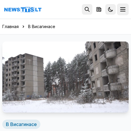
Перейти к содержимому
Главная
В Висагинасе
В Висагинасе