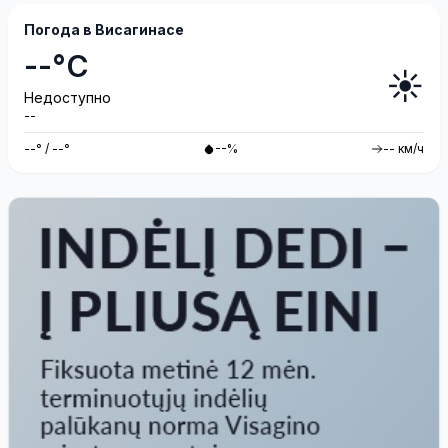
Погода в Висагинасе
--°C
☀️
Недоступно
--
--° / --°
--%
-- км/ч