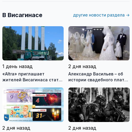
В Висагинасе
другие новости раздела →
1 день назад
2 дня назад
«Altra» приглашает
Александр Васильев – об
жителей Висагинаса стать
истории свадебного платья
частью истории
и о перспективах Музея
обновлённой стелы
истории моды (видео)
2 дня назад
2 дня назад