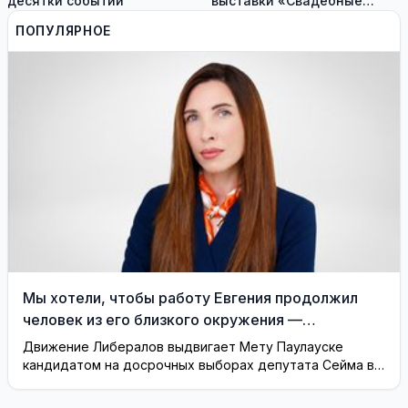
десятки событий
выставки «Свадебные
платья» и лекцию историка
ПОПУЛЯРНОЕ
моды Александра
Васильева!
Мы хотели, чтобы работу Евгения продолжил
человек из его близкого окружения —
Висагинское отделение Либерального движения
Движение Либералов выдвигает Мету Паулауске
кандидатом на досрочных выборах депутата Сейма в
одномандатном округе Северная ...