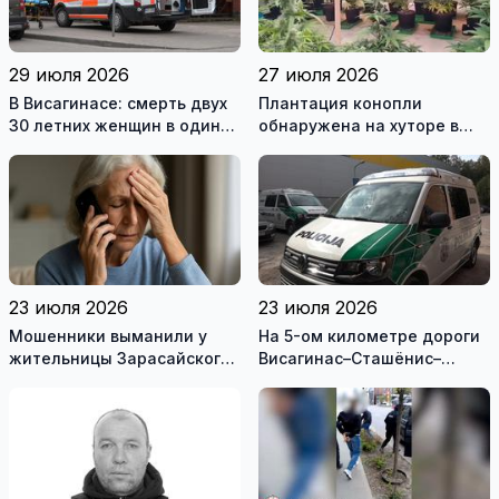
29 июля 2026
27 июля 2026
В Висагинасе: смерть двух
Плантация конопли
30 летних женщин в один
обнаружена на хуторе в
день
Купишкском районе
23 июля 2026
23 июля 2026
Мошенники выманили у
На 5-ом километре дороги
жительницы Зарасайского
Висагинас–Сташёнис–
района почти 20 тысяч
Римше, в перевернувшейся
евро
машине, наден мертвый
мужчина