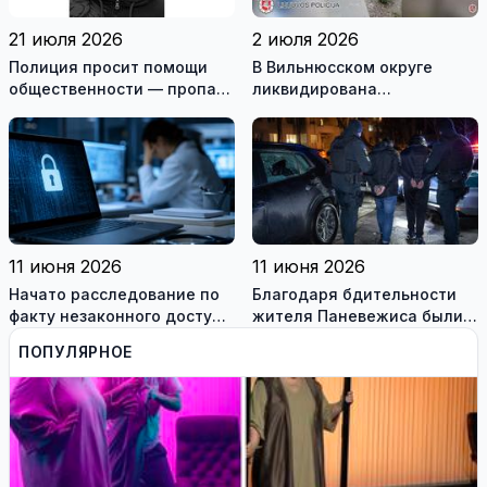
21 июля 2026
2 июля 2026
Полиция просит помощи
В Вильнюсском округе
общественности — пропал
ликвидирована
житель Игналинского
вооружённая преступная
района
группа
11 июня 2026
11 июня 2026
Начато расследование по
Благодаря бдительности
факту незаконного доступа
жителя Паневежиса были
к информационным
задержаны похитители
ПОПУЛЯРНОЕ
системам медиков
аккумуляторов гибридных
автомобилей