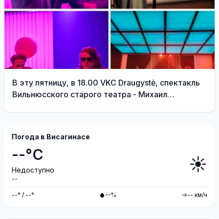
В эту пятницу, в 18.00 VKC Draugystė, спектакль
Вильнюсского старого театра - Михаил
Дурненков «Дива» реж. Тадас Монтримас
Погода в Висагинасе
--°C
☀️
Недоступно
--
--° / --°
--%
-- км/ч