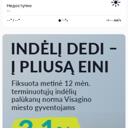
☀️
Недоступно
--
--° / --°
--%
-- км/ч