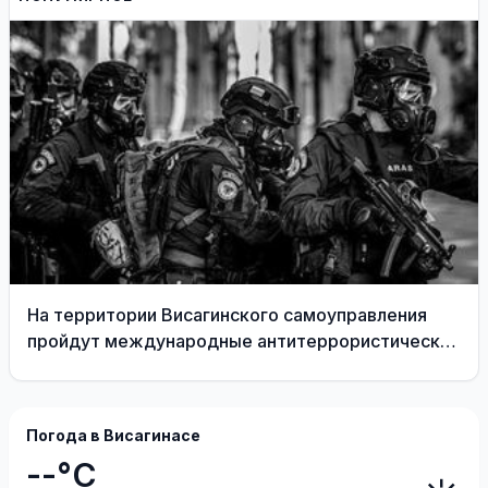
приграничных районах
На территории Висагинского самоуправления
пройдут международные антитеррористические
учения «Baltic Shadow»
Погода в Висагинасе
--°C