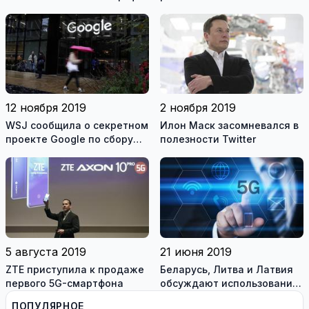
заряжаться на ночь
приложения
12 ноября 2019
2 ноября 2019
WSJ сообщила о секретном
Илон Маск засомневался в
проекте Google по сбору
полезности Twitter
личных медицинских
данных
5 августа 2019
21 июня 2019
ZTE приступила к продаже
Беларусь, Литва и Латвия
первого 5G-смартфона
обсуждают использование
радиочастот для 5G в
ПОПУЛЯРНОЕ