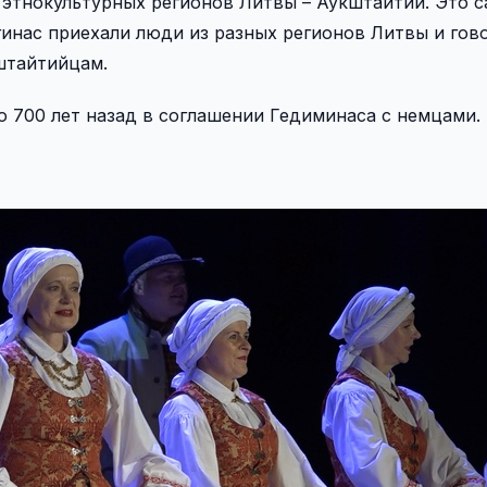
 этнокультурных регионов Литвы – Аукштайтии. Это 
гинас приехали люди из разных регионов Литвы и гов
кштайтийцам.
 700 лет назад в соглашении Гедиминаса с немцами.