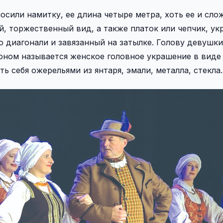
сили намитку, ее длина четыре метра, хоть ее и сло
й, торжественный вид, а также платок или чепчик, у
о диагонали и завязанный на затылке. Голову девушк
еоном называется женское головное украшение в виде
 себя ожерельями из янтаря, эмали, металла, стекла.