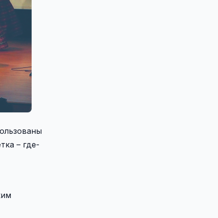
пользованы
тка – где-
ким