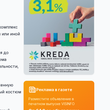
комплекс
 или иной
я до
юма
ельности,
женную
Реклама в газете
ный костюм
Разместите объявление в
печатном выпуске VISINFO