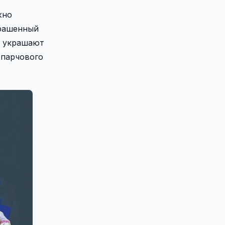
жно
крашенный
и украшают
 парчового