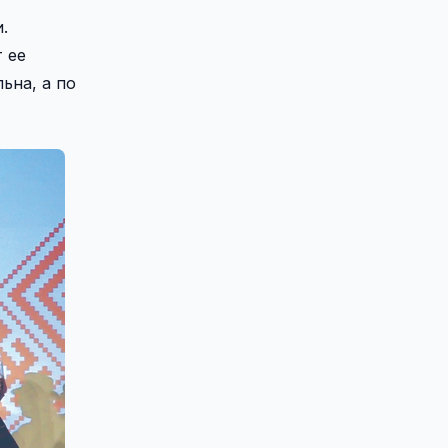
.
 ее
ьна, а по