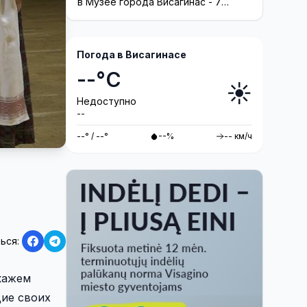
посетителей на 40 лет назад
в Музее города Висагинас - 7
августа в 19.00.
Погода в Висагинасе
--°C
☀️
Недоступно
--
--° / --°
--%
-- км/ч
ься:
кажем
дие своих