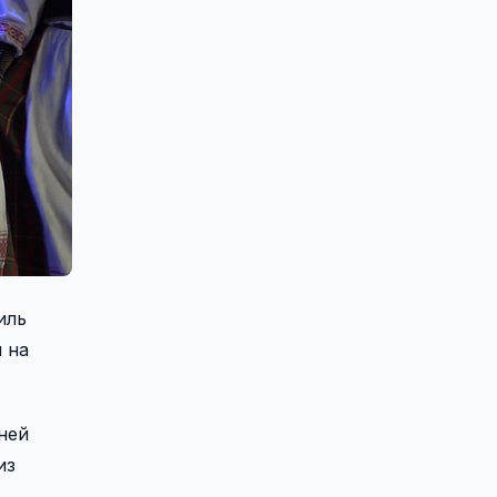
иль
 на
ней
из