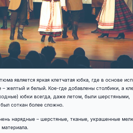
юма является яркая клетчатая юбка, где в основе ис
– желтый и белый. Кое-­где добавлены столбики, а кле
ходные) юбки всегда, даже летом, были шерстяными,
 был соткан более сложно.
ень нарядные – шерстяные, тканые, украшенные мел
 материала.