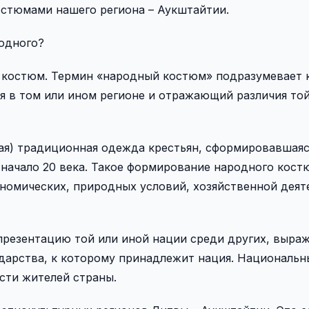
остюмами нашего региона – Аукштайтии.
одного?
й костюм. Термин «народный костюм» подразумевает 
 в том или ином регионе и отражающий различия той
ая) традиционная одежда крестьян, сформировавшаяс
а начало 20 века. Такое формирование народного кост
номических, природных условий, хозяйственной деят
резентацию той или иной нации среди других, выра
ударства, к которому принадлежит нация. Националь
сти жителей страны.