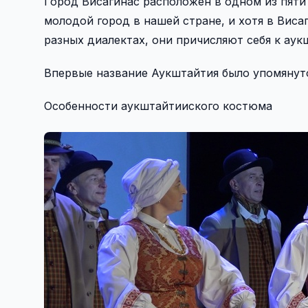
Город Висагинас расположен в одном из пяти
молодой город в нашей стране, и хотя в Виса
разных диалектах, они причисляют себя к ау
Впервые название Аукштайтия было упомянуто
Особенности аукштайтииского костюма