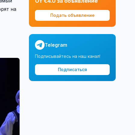
самый
От €4.0 за объявление
орят на
Подать объявление
Telegram
Подписывайтесь на наш канал!
Подписаться