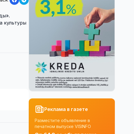
ды».
ра культуры
Реклама в газете
Разместите объявление в
печатном выпуске VISINFO