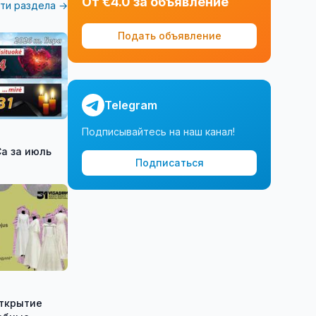
От €4.0 за объявление
ти раздела →
Подать объявление
Telegram
Подписывайтесь на наш канал!
а за июль
Подписаться
открытие