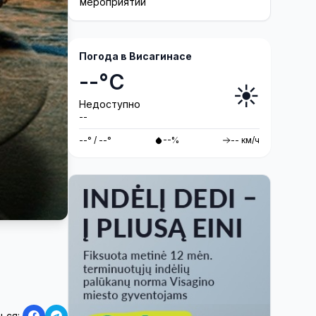
мероприятий
Погода в Висагинасе
--°C
☀️
Недоступно
--
--° / --°
--%
-- км/ч
ься: