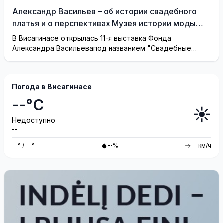
Александр Васильев – об истории свадебного
платья и о перспективах Музея истории моды
(видео)
В Висагинасе открылась 11-я выставка Фонда
Александра Васильевапод названием "Свадебные
платья"
Погода в Висагинасе
--°C
☀️
Недоступно
--
--° / --°
--%
-- км/ч