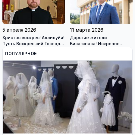
5 апреля 2026
11 марта 2026
Христос воскрес! Аллилуйя!
Дорогие жители
Пусть Воскресший Господь
Висагинаса! Искренне
наполняет вас миром,
поздравляю вас с Днём
ПОПУЛЯРНОЕ
надеждой и радостью!
восстановления
независимости Литвы!