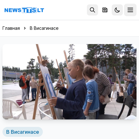
Перейти к содержимому
Главная
В Висагинасе
В Висагинасе