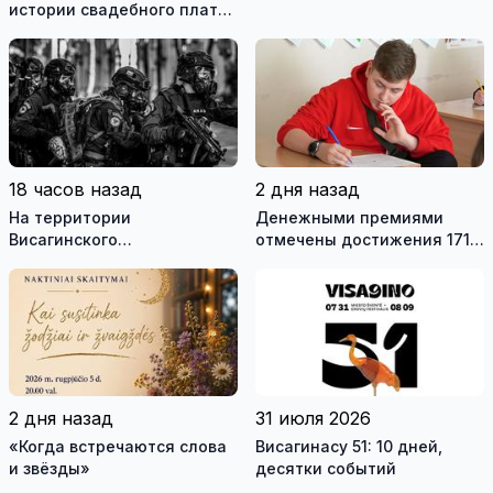
истории свадебного платья
и о перспективах Музея
истории моды (видео)
18 часов назад
2 дня назад
На территории
Денежными премиями
Висагинского
отмечены достижения 171
самоуправления пройдут
висагинского школьника и
международные
трех педагогов
антитеррористические
учения «Baltic Shadow»
2 дня назад
31 июля 2026
«Когда встречаются слова
Висагинасу 51: 10 дней,
и звёзды»
десятки событий