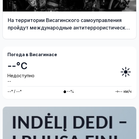
На территории Висагинского самоуправления
пройдут международные антитеррористические
учения «Baltic Shadow»
Погода в Висагинасе
--°C
☀️
Недоступно
--
--° / --°
--%
-- км/ч