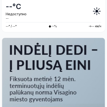
--°C
☀️
Недоступно
--
--° / --°
--%
-- км/ч