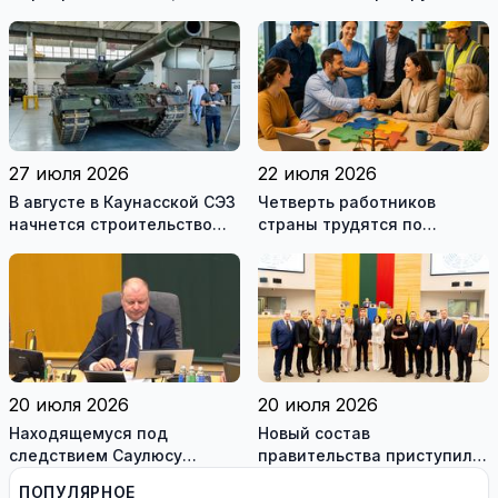
дорогах Литвы в августе
27 июля 2026
22 июля 2026
В августе в Каунасской СЭЗ
Четверть работников
начнется строительство
страны трудятся по
завода по сборке немецких
коллективным договорам:
танков Leopard
это выгодно и
сотрудникам, и
работодателям
20 июля 2026
20 июля 2026
Находящемуся под
Новый состав
следствием Саулюсу
правительства приступил к
Сквернялису временно
работе
ПОПУЛЯРНОЕ