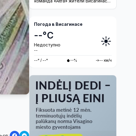
команда «Altra» жители Висагинаса
смогут принять участие в создании
инсталляции
Погода в Висагинасе
--°C
☀️
Недоступно
--
--° / --°
--%
-- км/ч
ься: