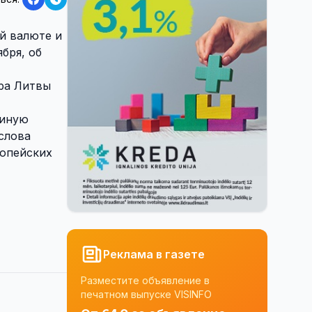
й валюте и
ября, об
ра Литвы
диную
слова
ропейских
Реклама в газете
Разместите объявление в
печатном выпуске VISINFO