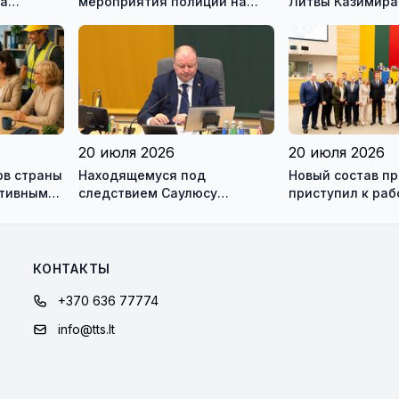
на
мероприятия полиции на
Литвы Казимира
ью
дорогах Литвы в августе
20 июля 2026
20 июля 2026
ов страны
Находящемуся под
Новый состав п
ктивным
следствием Саулюсу
приступил к раб
одно и
Сквернялису временно
разрешили выехать за
границу
КОНТАКТЫ
+370 636 77774
info@tts.lt