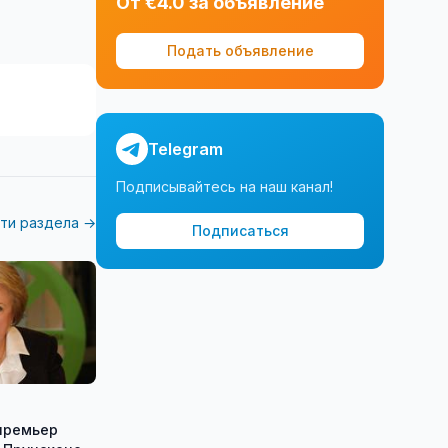
От €4.0 за объявление
Подать объявление
Telegram
Подписывайтесь на наш канал!
ти раздела →
Подписаться
премьер