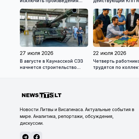
исключить произведения
действующий КПП 
Ломоносова из списка
границе с Беларус
рекомендуемой литературы
27 июля 2026
22 июля 2026
В августе в Каунасской СЭЗ
Четверть работник
начнется строительство
трудятся по колле
завода по сборке немецких
договорам: это выг
танков Leopard
сотрудникам, и
работодателям
Новости Литвы и Висагинаса. Актуальные события в
мире. Аналитика, репортажи, обсуждения,
дискуссии.