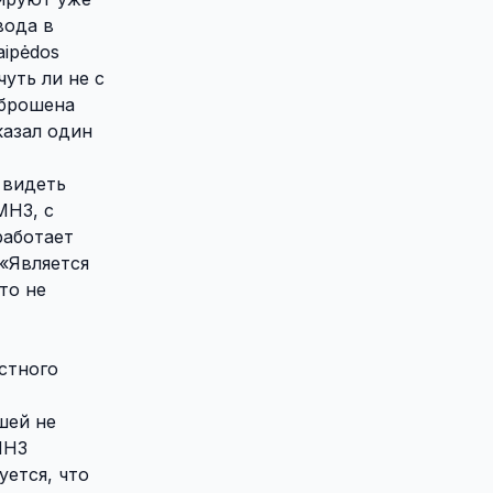
вода в
aipėdos
уть ли не с
 брошена
казал один
 видеть
МНЗ, с
работает
 «Является
то не
естного
шей не
МНЗ
уется, что