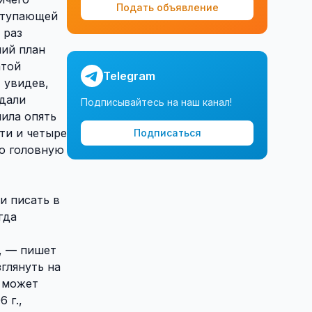
Подать объявление
оступающей
 раз
ний план
атой
Telegram
 увидев,
одали
Подписывайтесь на наш канал!
ила опять
ти и четыре
Подписаться
ою головную
и писать в
гда
, — пишет
глянуть на
е может
 г.,