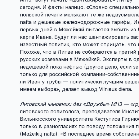
сегодня. И факты налицо. «Словно специальн
польской печати мелькают те же недвусмыслен
naftа и дешевые железнодорожные тарифы, Ива
первых дней в Мяжейкяй пытается выбить из 
карта Ивана. Будут ли нас шантажировать за
известный политик, кто может отрицать, что 
Похоже, что в Литве не собираются в третий р
русских хозяевами в Мяжейкяй. Эксперты в од
недешевой пока нефтью (другое дело, если з
только для российской компании-собственника
ли Иван у трубы — политически лучшим решен
имеем выбора», делает вывод Vilniaus diena.
Литовский чиновник: без «Дружбы» МНЗ — «гр
литовского политолога, преподавателя Инст
Вильнюсского университета Кястутиса Гирню
только в разногласиях по поводу положения п
(Mažeikių nafta). «В последнее время собствен