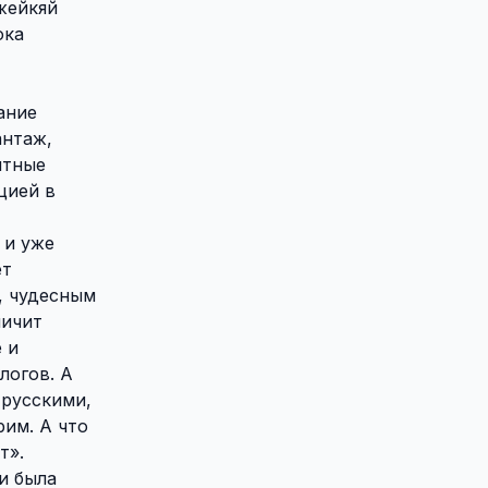
жейкяй
ока
ание
антаж,
нтные
цией в
 и уже
ет
, чудесным
личит
 и
логов. А
 русскими,
рим. А что
т».
и была