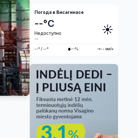
Михаил Дурненков «Дива»
реж. Тадас Монтримас
Погода в Висагинасе
--°C
☀️
Недоступно
--
--° / --°
--%
-- км/ч