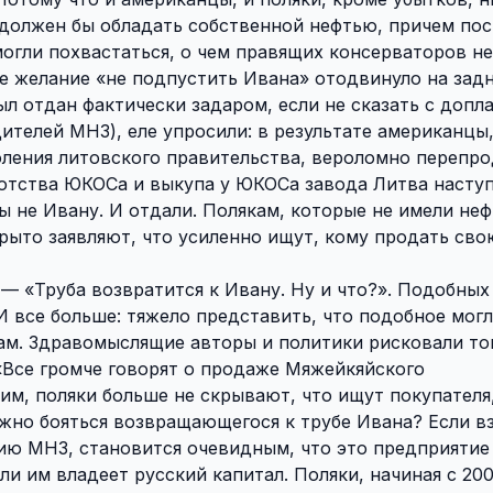
р должен бы обладать собственной нефтью, причем п
могли похвастаться, о чем правящих консерваторов не
е желание «не подпустить Ивана» отодвинуло на зад
л отдан фактически задаром, если не сказать с допл
ителей МНЗ), еле упросили: в результате американцы,
оления литовского правительства, вероломно перепр
отства ЮКОСа и выкупа у ЮКОСа завода Литва наступ
бы не Ивану. И отдали. Полякам, которые не имели неф
крыто заявляют, что усиленно ищут, кому продать св
na — «Труба возвратится к Ивану. Ну и что?». Подобных
все больше: тяжело представить, что подобное могл
м. Здравомыслящие авторы и политики рисковали то
 «Все громче говорят о продаже Мяжейкяйского
м, поляки больше не скрывают, что ищут покупателя
жно бояться возвращающегося к трубе Ивана? Если вз
рию МНЗ, становится очевидным, что это предприяти
 им владеет русский капитал. Поляки, начиная с 2006