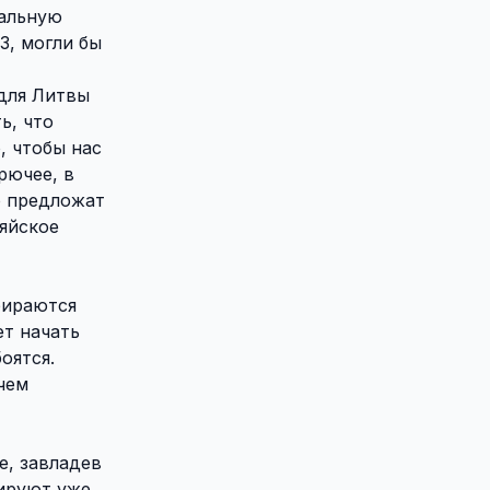
еальную
З, могли бы
 для Литвы
ь, что
, чтобы нас
рючее, в
ю предложат
яйское
бираются
ет начать
оятся.
чем
е, завладев
ируют уже