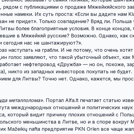
о, рядом с публикациями о продаже Мяжейкяйского за
ные намеки. Их суть проста: «Если вы дадите нам Kl
н не придет». Только совпадение? Вряд ли. Польша ч
Литвы более благоприятные условия. В конце концов,
севшие в Мяжейкяй русские? Возможно. Однако, как с
и сегодня нас не шантажируют?».
аз наступать на грабли. И не потому, что очень хотят
ин голос заявляют, что такой убыточный объект, как 
аработает нефтепровод «Дружба» — но он, похоже, за
), никто из западных инвесторов покупать не будет.
ием для Литвы? Точно нет. Однако, кажется, мы прос
уда металлолома».
Портал Alfa.lt печатает статью изв
итута международных отношений и политических наук
са, который видит причину плохих отношений с Поль
ольского меньшинства в Литве, но и в споре вокруг 
ник Mažeikių nafta предприятие PKN Orlen все чаще жал