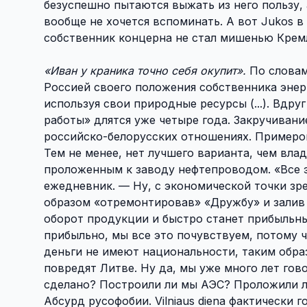
безуспешно пытаются выжать из него пользу, 
вообще не хочется вспоминать. А вот Jukos в
собственник концерна не стал мишенью Крем
«Иван у краника точно себя окупит».
По словам 
Россией своего положения собственника энер
используя свои природные ресурсы (...). Вдр
работы» длятся уже четыре года. Закручивани
российско-белорусских отношениях. Примеров п
Тем не менее, нет лучшего варианта, чем вл
проложенным к заводу нефтепроводом. «Все 
ежедневник. — Ну, с экономической точки зре
образом «отремонтировав» «Дружбу» и залив
оборот продукции и быстро станет прибыльны
прибыльно, мы все это почувствуем, потому 
деньги не имеют национальности, таким образ
повредят Литве. Ну да, мы уже много лет гов
сделано? Построили ли мы АЭС? Проложили л
Абсурд русофобии. Vilniaus diena фактически