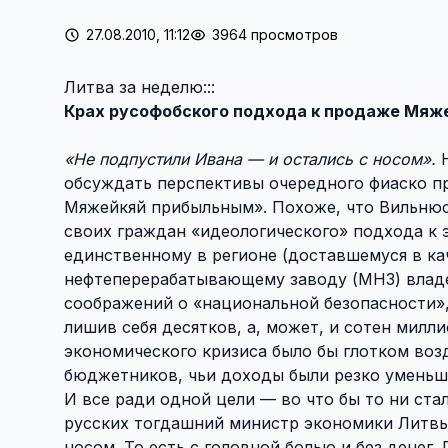
27.08.2010, 11:12
3964 просмотров
Литва за неделю:::
Крах русофобского подхода к продаже Мяж
«Не подпустили Ивана — и остались с носом».
Н
обсуждать перспективы очередного фиаско п
Мяжейкяй прибыльным». Похоже, что Вильнюс
своих граждан «идеологического» подхода к
единственному в регионе (доставшемуся в ка
нефтеперерабатывающему заводу (МНЗ) владе
соображений о «национальной безопасности»,
лишив себя десятков, а, может, и сотен милл
экономического кризиса было бы глотком во
бюджетников, чьи доходы были резко уменьш
И все ради одной цели — во что бы то ни ста
русских тогдашний министр экономики Литвы 
носом. То есть с головной болью и без денег.