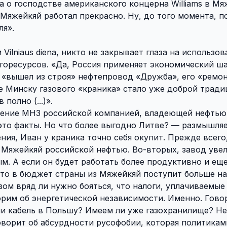
а о господстве американского концерна Williams в Мя
 Мяжейкяй работал прекрасно. Ну, до того момента, п
ля».
Vilniaus diena, никто не закрывает глаза на использов
горесурсов. «Да, Россия применяет экономический ш
уг «вышел из строя» нефтепровод «Дружба», его «ремо
е Минску газового «краника» стало уже доброй тради
олно (...)».
адение МНЗ российской компанией, владеющей нефтью
это факты. Но что более выгодно Литве? — размышля
ния, Иван у краника точно себя окупит. Прежде всего
 Мяжейкяй российской нефтью. Во-вторых, завод уве
м. А если он будет работать более продуктивно и еще
что в бюджет страны из Мяжейкяй поступит больше на
ом вряд ли нужно бояться, что налоги, уплачиваемые
орим об энергетической независимости. Именно. Гово
и кабель в Польшу? Имеем ли уже газохранилище? Не
 говорит об абсурдности русофобии, которая политикам