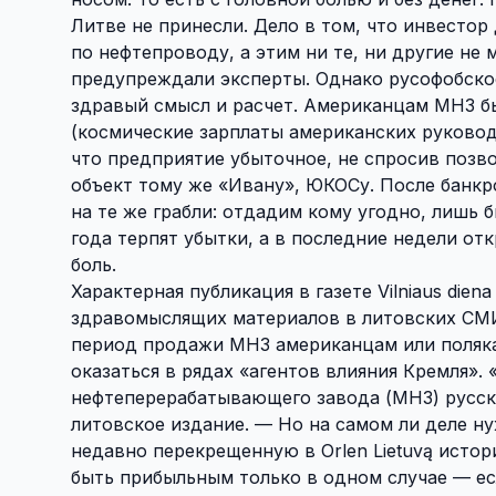
Литве не принесли. Дело в том, что инвесто
по нефтепроводу, а этим ни те, ни другие не 
предупреждали эксперты. Однако русофобско
здравый смысл и расчет. Американцам МНЗ бы
(космические зарплаты американских руковод
что предприятие убыточное, не спросив позв
объект тому же «Ивану», ЮКОСу. После банкр
на те же грабли: отдадим кому угодно, лишь 
года терпят убытки, а в последние недели от
боль.
Характерная публикация в газете Vilniaus die
здравомыслящих материалов в литовских СМИ 
период продажи МНЗ американцам или поляка
оказаться в рядах «агентов влияния Кремля».
нефтеперерабатывающего завода (МНЗ) русски
литовское издание. — Но на самом ли деле ну
недавно перекрещенную в Orlen Lietuvą исто
быть прибыльным только в одном случае — если