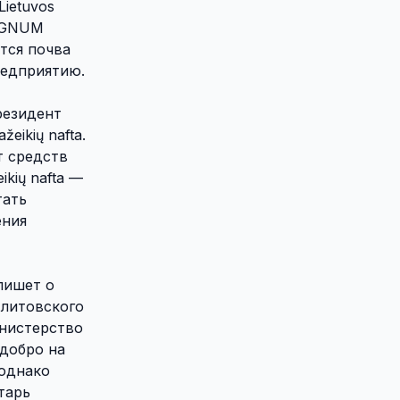
ietuvos
REGNUM
тся почва
редприятию.
резидент
ikių nafta.
т средств
kių nafta —
тать
ения
пишет о
 литовского
инистерство
 добро на
однако
тарь