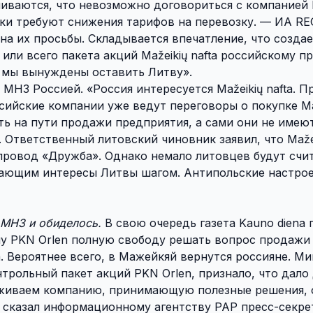
иваются, что невозможно договориться с компанией L
оляки требуют снижения тарифов на перевозку. — ИА 
на их просьбы. Складывается впечатление, что создае
 или всего пакета акций Mažeikių nafta российскому п
у мы вынуждены оставить Литву».
МНЗ Россией. «Россия интересуется Mažeikių nafta. П
сийские компании уже ведут переговоры о покупке Maže
ть на пути продажи предприятия, а сами они не имею
ы. Ответственный литовский чиновник заявил, что Mažei
епровод «Дружба». Однако немало литовцев будут счи
шающим интересы Литвы шагом. Антипольские настро
 МНЗ и обиделось.
В свою очередь газета Kauno diena 
ну PKN Orlen полную свободу решать вопрос продажи
. Вероятнее всего, в Мажейкяй вернутся россияне. М
рольный пакет акций PKN Orlen, признало, что дало
живаем компанию, принимающую полезные решения, 
 сказал информационному агентству РАР пресс-секре