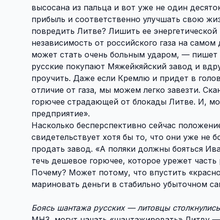
высосана из пальца и вот уже не один десято
прибыль и соответственно улучшать свою жи
повредить Литве? Лишить ее энергетической н
независимость от российского газа на самом
может стать очень больным ударом, — пишет
русские покупают Мяжейкяйский завод и вдру
проучить. Даже если Кремлю и придет в голов
отличие от газа, мы можем легко завезти. Ск
горючее страдающей от блокады Литве. И, мо
предприятие».
Насколько бесперспективно сейчас положени
свидетельствует хотя бы то, что они уже не 
продать завод. «А поляки должны бояться Ив
течь дешевое горючее, которое урежет часть 
Почему? Может потому, что впустить «красно
мариновать деньги в стабильно убыточном с
Боясь шантажа русских — литовцы столкнулис
МНЗ, могут начать «шантажировать» Литву —