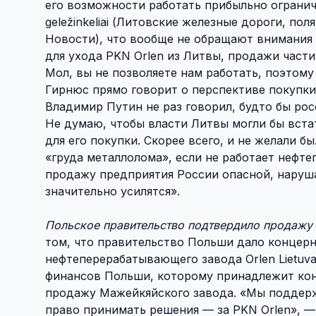
его возможности работать прибыльно огранич
geležinkeliai (Литовские железные дороги, п
Новости), что вообще не обращают внимания 
для ухода PKN Orlen из Литвы, продажи части
Мол, вы не позволяете нам работать, поэтом
Гирнюс прямо говорит о перспективе покупки 
Владимир Путин не раз говорил, будто бы рос
Не думаю, чтобы власти Литвы могли бы вста
для его покупки. Скорее всего, и не желали б
«груда металлолома», если не работает нефт
продажу предприятия России опасной, нару
значительно усилятся».
Польское правительство подтвердило продажу
том, что правительство Польши дало концер
нефтеперерабатывающего завода Orlen Lietuva
финансов Польши, которому принадлежит конт
продажу Мажейкяйского завода. «Мы поддер
право принимать решения — за PKN Orlen», —