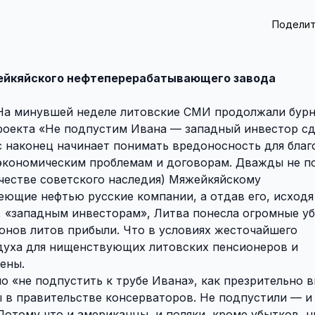
Поделит
ейкяйского нефтеперерабатывающего завода
а минувшей неделе литовские СМИ продолжали бур
роекта «Не подпустим Ивана — западный инвестор сд
 наконец начинает понимать вредоносность для благ
 экономическим проблемам и договорам. Дважды не п
честве советского наследия) Мяжейкяйскому
ющие нефтью русские компании, а отдав его, исходя
 «западным инвесторам», Литва понесла огромные уб
ионов литов прибыли. Что в условиях жесточайшего
здуха для нищенствующих литовских пенсионеров и
ены.
ло «не подпустить к трубе Ивана», как презрительно 
в правительстве консерваторов. Не подпустили — и 
 Потому что и американцы, и поляки, кроме убытков, н