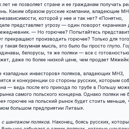
к лет не позволяет стране и ее гражданам получать р
знь. Каким образом русские компании, владеющие МН
езависимости, которой у нее и так нет? «Понятно,
 деле представляет угрозу — один поворот «краника»
 ежедневник. — Но горючее? Попытайтесь представит
г прекращают производить горючее? Только для того
у такая безумная мысль, это было бы просто глупо. Го
андинавы, белорусы, те же поляки — все с готовность
жет, даже по более низкой цене, чем продает Мяжейк
е «западных инвесторов» поляков, владеющих МНЗ,
боятся и конкуренции со стороны русских, которым со
ана — ведь после его прихода по трубе в Польшу мож
рынка самого польского концерна. Однако поляки не б
е» горючее на польский рынок будет стоить меньше, 
амом большом предприятии Литвы».
ь с шантажом поляков.
Наконец, боясь русских, которы
 Вильнюс забывает о самих поляках, которые шантаж