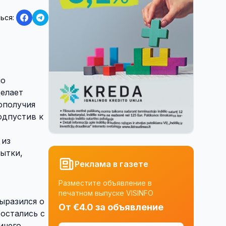
ься:
но
елает
ополучия
одпустив к
 из
ытки,
Реклама в газете
Разместите объявление в
печатном выпуске VISINFO
выразился о
От €4.0 за объявление
остались с
ичего