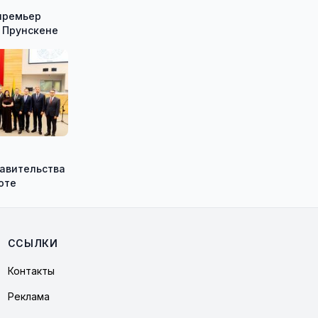
премьер
 Прунскене
равительства
оте
ССЫЛКИ
Контакты
Реклама