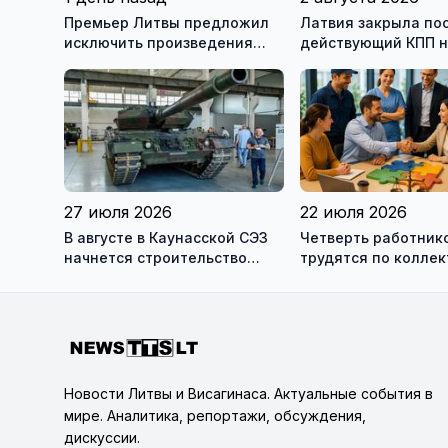
Премьер Литвы предложил
Латвия закрыла по
исключить произведения
действующий КПП 
Ломоносова из списка
границе с Беларус
рекомендуемой литературы
27 июля 2026
22 июля 2026
В августе в Каунасской СЭЗ
Четверть работник
начнется строительство
трудятся по колле
завода по сборке немецких
договорам: это выг
танков Leopard
сотрудникам, и
работодателям
Новости Литвы и Висагинаса. Актуальные события в
мире. Аналитика, репортажи, обсуждения,
дискуссии.