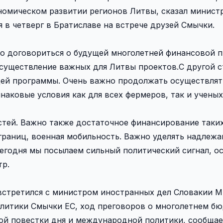
номическом развитии регионов Литвы, сказал минист
 в четверг в Братиславе на встрече друзей Смычки.
но договориться о будущей многолетней финансовой 
осуществление важных для Литвы проектов.С другой с
щей программы. Очень важно продолжать осуществлят
аковые условия как для всех фермеров, так и ученых
тей. Важно также достаточное финансирование таких
 границ, военная мобильность. Важно уделять надлеж
егодня мы посылаем сильный политический сигнал, о
тр.
 встретился с министром иностранных дел Словакии 
олитики Смычки ЕС, ход преговоров о многолетнем б
кой повестки дня и международной политики, сообщае