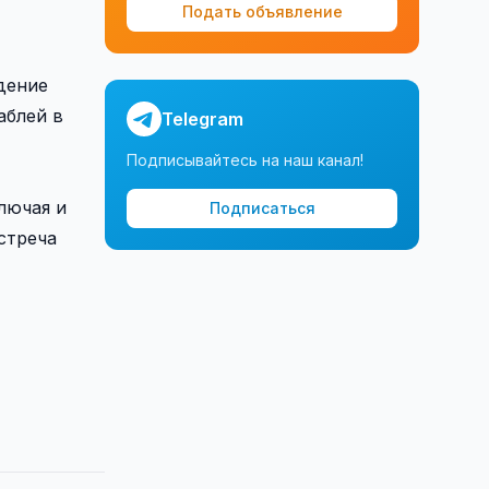
Подать объявление
дение
аблей в
Telegram
Подписывайтесь на наш канал!
лючая и
Подписаться
стреча