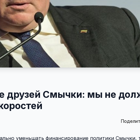
е друзей Смычки: мы не до
скоростей
Поделит
ально уменьшать финансирование политики Смычки, т