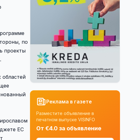
р
программе
тороны, по
ь проекты
.
 областей
ащее
снованный
Реклама в газете
Разместите объявление в
печатном выпуске VISINFO
Мирославом
От €4.0 за объявление
юджете ЕС
т