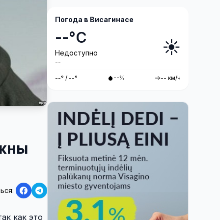
антитеррористические учения
«Baltic Shadow»
Погода в Висагинасе
--°C
☀️
Недоступно
--
--° / --°
--%
-- км/ч
лжны
ься:
ак как это