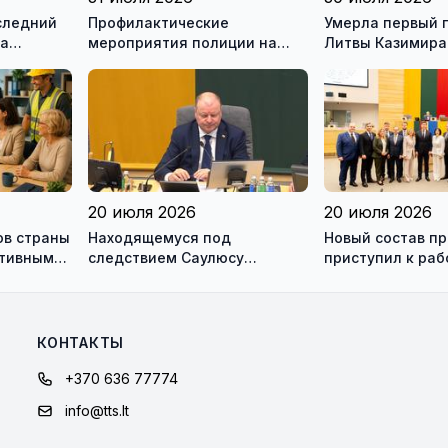
следний
Профилактические
Умерла первый 
на
мероприятия полиции на
Литвы Казимира
ью
дорогах Литвы в августе
20 июля 2026
20 июля 2026
ов страны
Находящемуся под
Новый состав п
ктивным
следствием Саулюсу
приступил к раб
одно и
Сквернялису временно
разрешили выехать за
границу
КОНТАКТЫ
+370 636 77774
info@tts.lt