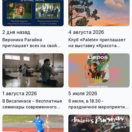
на 40 лет назад
«Дива» реж. Тадас
Монтримас
2 дня назад
4 августа 2026
Вероника Рагайна
Клуб «Palete» приглашает
приглашает всех на свой
на выставку «Красота
концерт, который
небес»
состоится в субботу на
главной сцене городского
праздника
1 августа 2026
5 июля 2026
В Висагинасе – бесплатные
6 июля, в 18.30 -
семинары современного
праздничное мероприятие
танца с Антоном
в ВКЦ Драугисте
Овчинниковым