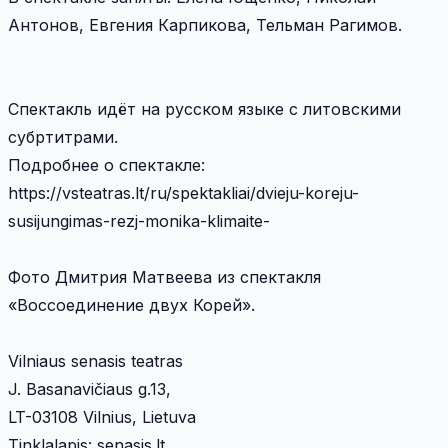
Антонов, Евгения Карпикова, Тельман Рагимов.
Спектакль идёт на русском языке с литовскими
субртитрами.
Подробнее о спектакле:
https://vsteatras.lt/ru/spektakliai/dvieju-koreju-
susijungimas-rezj-monika-klimaite-
Фото Дмитрия Матвеева из спектакля
«Воссоединение двух Корей».
Vilniaus senasis teatras
J. Basanavičiaus g.13,
LT-03108 Vilnius, Lietuva
Tinklalapis: senasis.lt