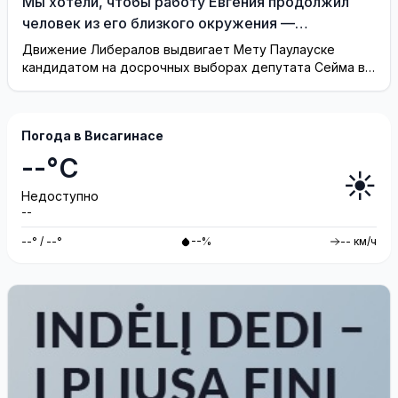
Мы хотели, чтобы работу Евгения продолжил
человек из его близкого окружения —
Висагинское отделение Либерального движения
Движение Либералов выдвигает Мету Паулауске
кандидатом на досрочных выборах депутата Сейма в
одномандатном округе Северная ...
Погода в Висагинасе
--°C
☀️
Недоступно
--
--° / --°
--%
-- км/ч