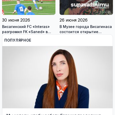
30 июня 2026
26 июня 2026
Висагинский FC «Interas»
В Музее города Висагинаса
разгромил FK «Saned» в
состоится открытие
Йонишкисе - 4:0
персональной выставки
ПОПУЛЯРНОЕ
художника Андрюса
Бурсоваса «su pavadinimu»