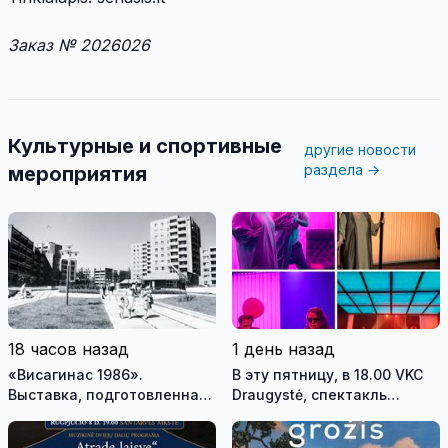
Заказ № 2026026
Культурные и спортивные
другие новости
раздела →
мероприятия
18 часов назад
1 день назад
«Висагинас 1986».
В эту пятницу, в 18.00 VKC
Выставка, подготовленная
Draugystė, спектакль
на основе фондов музея,
Вильнюсского старого
возвращает посетителей
театра - Михаил Дурненков