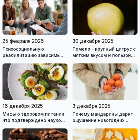
системы классификации
защите животных
болезней и нарушений
здоровья
25 февраля 2026
30 декабря 2025
Психосоциальную
Помело - крупный цитрус с
реабилитацию зависимым
мягким вкусом и пользой
могут оказывать только
для здоровья
лицензированные
учреждения
16 декабря 2025
3 декабря 2025
Мифы о здоровом питании:
Почему мандарины дарят
что подтверждено наукой,
ощущение новогодних
а что нет
праздников?