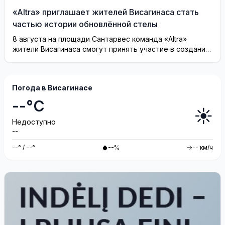
«Altra» приглашает жителей Висагинаса стать
частью истории обновлённой стелы
8 августа на площади Сантарвес команда «Altra»
жители Висагинаса смогут принять участие в создании
инсталляции
Погода в Висагинасе
--°C
☀️
Недоступно
--
--° / --°
--%
-- км/ч