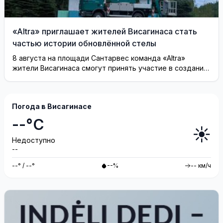
«Altra» приглашает жителей Висагинаса стать
частью истории обновлённой стелы
8 августа на площади Сантарвес команда «Altra»
жители Висагинаса смогут принять участие в создании
инсталляции
Погода в Висагинасе
--°C
☀️
Недоступно
--
--° / --°
--%
-- км/ч