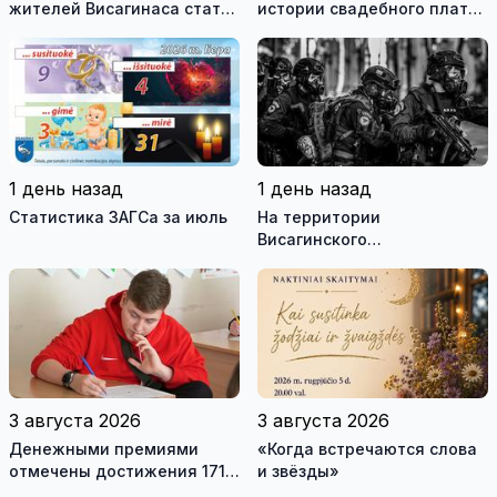
жителей Висагинаса стать
истории свадебного платья
частью истории
и о перспективах Музея
обновлённой стелы
истории моды (видео)
1 день назад
1 день назад
Статистика ЗАГСа за июль
На территории
Висагинского
самоуправления пройдут
международные
антитеррористические
учения «Baltic Shadow»
3 августа 2026
3 августа 2026
Денежными премиями
«Когда встречаются слова
отмечены достижения 171
и звёзды»
висагинского школьника и