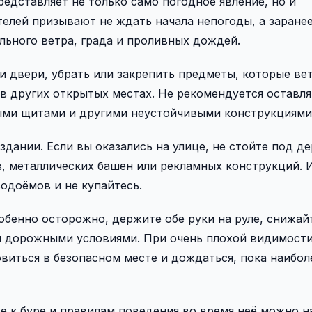
едставляет не только само погодное явление, но и
елей призывают не ждать начала непогоды, а заране
ьного ветра, града и проливных дождей.
и двери, убрать или закрепить предметы, которые ве
и в других открытых местах. Не рекомендуется оставля
ыми щитами и другими неустойчивыми конструкциями
здании. Если вы оказались на улице, не стойте под д
, металлических башен или рекламных конструкций. 
одоёмов и не купайтесь.
особенно осторожно, держите обе руки на руле, снижай
и дорожными условиями. При очень плохой видимости
виться в безопасном месте и дождаться, пока наибол
 к буре и правилам поведения во время неё можно н