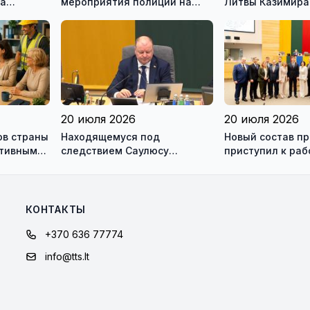
на
мероприятия полиции на
Литвы Казимира
ью
дорогах Литвы в августе
20 июля 2026
20 июля 2026
ов страны
Находящемуся под
Новый состав п
ктивным
следствием Саулюсу
приступил к раб
одно и
Сквернялису временно
разрешили выехать за
границу
КОНТАКТЫ
+370 636 77774
info@tts.lt