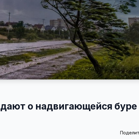
дают о надвигающейся буре
Поделит