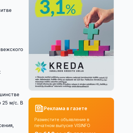
Литве
евежского
к
ьшинстве
25 м/с. В
Реклама в газете
Разместите объявление в
сения,
печатном выпуске VISINFO