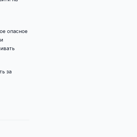
гое опасное
ми
нивать
ть за