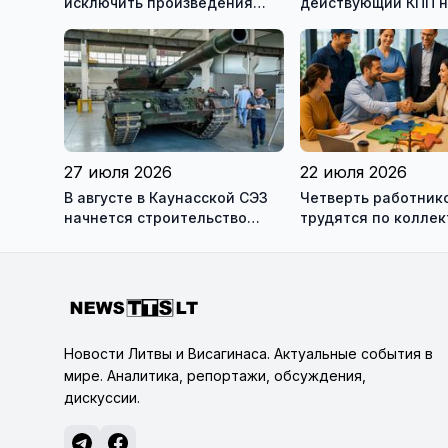
исключить произведения
действующий КПП 
Ломоносова из списка
границе с Беларус
рекомендуемой литературы
27 июля 2026
22 июля 2026
В августе в Каунасской СЭЗ
Четверть работник
начнется строительство
трудятся по колле
завода по сборке немецких
договорам: это выг
танков Leopard
сотрудникам, и
работодателям
Новости Литвы и Висагинаса. Актуальные события в
мире. Аналитика, репортажи, обсуждения,
дискуссии.