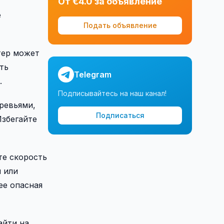
От €4.0 за объявление
е
Подать объявление
тер может
ть
Telegram
.
Подписывайтесь на наш канал!
еревьями,
Подписаться
Избегайте
те скорость
 или
ее опасная
айти на