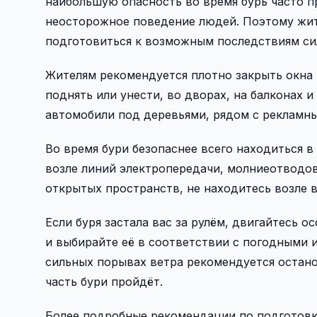
наибольшую опасность во время бурь часто пр
неосторожное поведение людей. Поэтому жит
подготовиться к возможным последствиям сил
Жителям рекомендуется плотно закрыть окна 
поднять или унести, во дворах, на балконах 
автомобили под деревьями, рядом с рекламн
Во время бури безопаснее всего находиться в 
возле линий электропередачи, молниеотводов
открытых пространств, не находитесь возле в
Если буря застала вас за рулём, двигайтесь 
и выбирайте её в соответствии с погодными 
сильных порывах ветра рекомендуется остано
часть бури пройдёт.
Более подробные рекомендации по подготовке