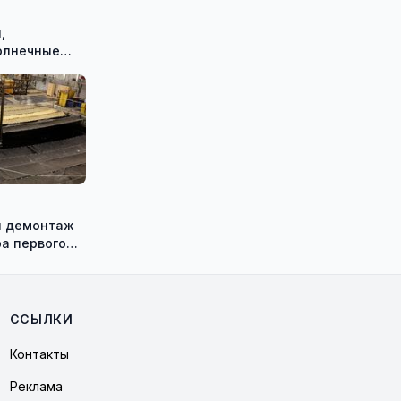
,
олнечные
 смогут
 на
ержки
ён демонтаж
а первого
кой АЭС
ССЫЛКИ
Контакты
Реклама