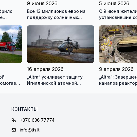
9 июня 2026
5 июня 2026
брило
Все 13 миллионов евро на
С 9 июня жители
ре
поддержку солнечных
установившие с
ергетики
электростанций разобрали
электростанции,
за один день
подавать заявки
получение подд
16 апреля 2026
9 апреля 2026
ой
„Altra“ усиливает защиту
„Altra“: Заверш
помогает
Игналинской атомной
каналов реактор
ея)
электростанции и оценивает
блока Игналинс
новые риски
КОНТАКТЫ
+370 636 77774
info@tts.lt