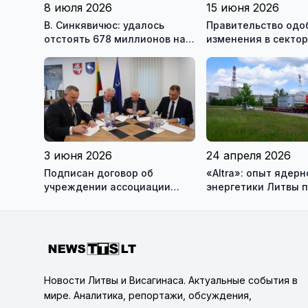
8 июля 2026
15 июня 2026
В. Синкявичюс: удалось
Правительство одо
отстоять 678 миллионов на
изменения в секто
закрытие Игналинской АЭС
возобновляемой эн
3 июня 2026
24 апреля 2026
Подписан договор об
«Altra»: опыт ядерн
учреждении ассоциации
энергетики Литвы 
«Висагинский солнечный
Украине (фотогалер
парк»
Новости Литвы и Висагинаса. Актуальные события в
мире. Аналитика, репортажи, обсуждения,