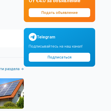
От €4.0 за объявление
Подать объявление
Telegram
Подписывайтесь на наш канал!
Подписаться
ти раздела →