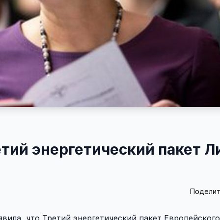
тий энергетический пакет Л
Поделит
вила, что Третий энергетический пакет Европейског