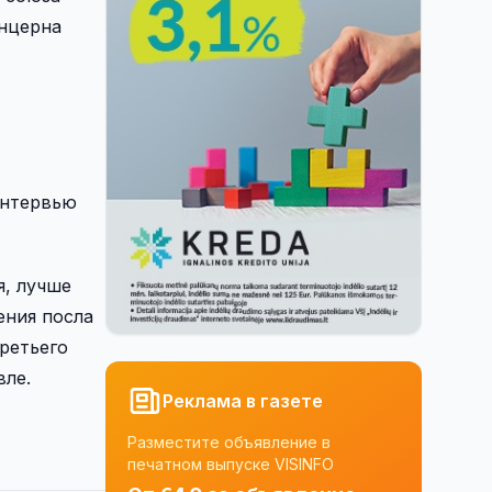
онцерна
интервью
я, лучше
ения посла
ретьего
вле.
Реклама в газете
Разместите объявление в
печатном выпуске VISINFO