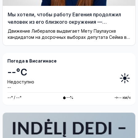
Мы хотели, чтобы работу Евгения продолжил
человек из его близкого окружения —
Висагинское отделение Либерального движения
Движение Либералов выдвигает Мету Паулауске
кандидатом на досрочных выборах депутата Сейма в
одномандатном округе Северная ...
Погода в Висагинасе
--°C
☀️
Недоступно
--
--° / --°
--%
-- км/ч