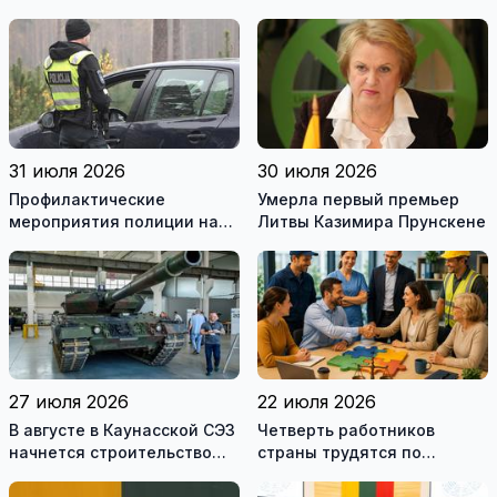
Ломоносова из списка
границе с Беларусью
рекомендуемой
литературы
31 июля 2026
30 июля 2026
Профилактические
Умерла первый премьер
мероприятия полиции на
Литвы Казимира Прунскене
дорогах Литвы в августе
27 июля 2026
22 июля 2026
В августе в Каунасской СЭЗ
Четверть работников
начнется строительство
страны трудятся по
завода по сборке немецких
коллективным договорам:
танков Leopard
это выгодно и