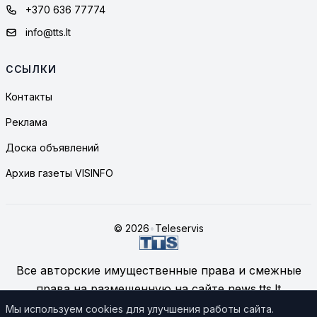
+370 636 77774
info@tts.lt
ССЫЛКИ
Контакты
Реклама
Доска объявлений
Архив газеты VISINFO
© 2026
•
Teleservis
Все авторские имущественные права и смежные
права на размещенную на сайте news.tts.lt
информацию принадлежат ЗАО "Telekomunikacinių
Мы используем cookies для улучшения работы сайта.