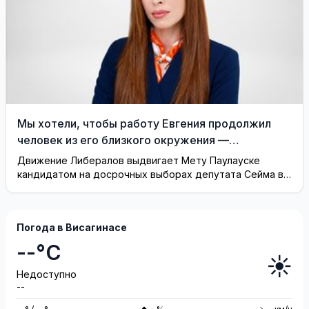
Мы хотели, чтобы работу Евгения продолжил
человек из его близкого окружения —
Висагинское отделение Либерального движения
Движение Либералов выдвигает Мету Паулауске
кандидатом на досрочных выборах депутата Сейма в
одномандатном округе Северная ...
Погода в Висагинасе
--°C
☀️
Недоступно
--