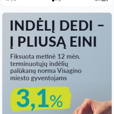
--° / --°
--%
-- км/ч