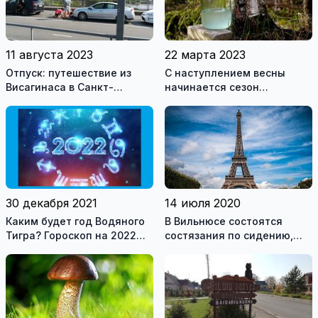
11 августа 2023
22 марта 2023
Отпуск: путешествие из
С наступлением весны
Висагинаса в Санкт-
начинается сезон
Петербург. Пеший переход
любителей березового
границы
сока
30 декабря 2021
14 июля 2020
Каким будет год Водяного
В Вильнюсе состоятся
Тигра? Гороскоп на 2022
состязания по сидению,
год для всех знаков
приз – поездка в Париж
зодиака