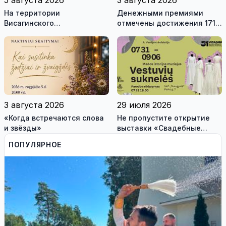
На территории
Денежными премиями
Висагинского
отмечены достижения 171
самоуправления пройдут
висагинского школьника и
международные
трех педагогов
антитеррористические
учения «Baltic Shadow»
3 августа 2026
29 июля 2026
«Когда встречаются слова
Не пропустите открытие
и звёзды»
выставки «Свадебные
платья» и лекцию историка
ПОПУЛЯРНОЕ
моды Александра
Васильева!