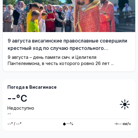
9 августа висагинские православные совершили
крестный ход по случаю престольного
праздника (фотогалерея)
9 августа – день памяти смч. и Целителя
Пантелеимона, в честь которого ровно 26 лет ...
Погода в Висагинасе
--°C
☀️
Недоступно
--
--° / --°
--%
-- км/ч