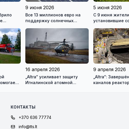
9 июня 2026
5 июня 2026
брило
Все 13 миллионов евро на
С 9 июня жители
ре
поддержку солнечных
установившие с
ергетики
электростанций разобрали
электростанции,
за один день
подавать заявки
получение подд
16 апреля 2026
9 апреля 2026
ой
„Altra“ усиливает защиту
„Altra“: Заверш
помогает
Игналинской атомной
каналов реактор
ея)
электростанции и оценивает
блока Игналинс
новые риски
КОНТАКТЫ
+370 636 77774
info@tts.lt