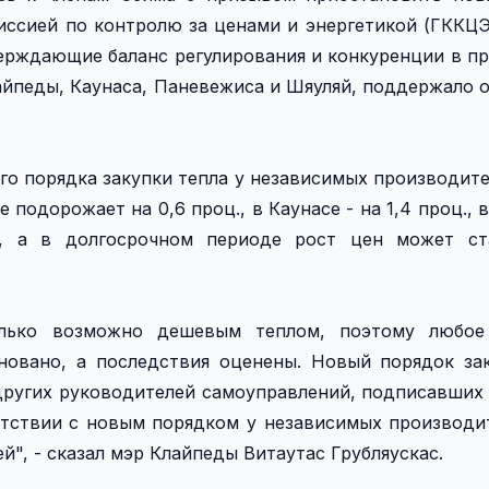
иссией по контролю за ценами и энергетикой (ГККЦЭ
верждающие баланс регулирования и конкуренции в п
айпеды, Каунаса, Паневежиса и Шяуляй, поддержало 
го порядка закупки тепла у независимых производите
подорожает на 0,6 проц., в Каунасе - на 1,4 проц., 
., а в долгосрочном периоде рост цен может ст
олько возможно дешевым теплом, поэтому любое
новано, а последствия оценены. Новый порядок за
 других руководителей самоуправлений, подписавших
ветствии с новым порядком у независимых производи
й", - сказал мэр Клайпеды Витаутас Грубляускас.