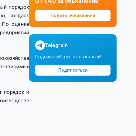
От €4.0 за объявление
вый порядок
но, создаст
Подать объявление
. По оценке
предприятий
Telegram
Подписывайтесь на наш канал!
лохозяйства
зависимых
Подписаться
т порядок и
роизводстве