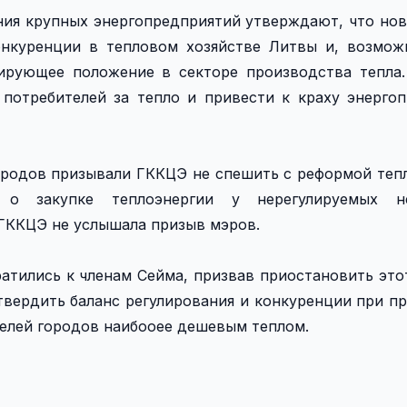
ия крупных энергопредприятий утверждают, что но
онкуренции в тепловом хозяйстве Литвы и, возмож
нирующее положение в секторе производства тепла
 потребителей за тепло и привести к краху энерго
ородов призывали ГККЦЭ не спешить с реформой теп
о закупке теплоэнергии у нерегулируемых не
 ГККЦЭ не услышала призыв мэров.
атились к членам Сейма, призвав приостановить это
твердить баланс регулирования и конкуренции при п
телей городов наибооее дешевым теплом.