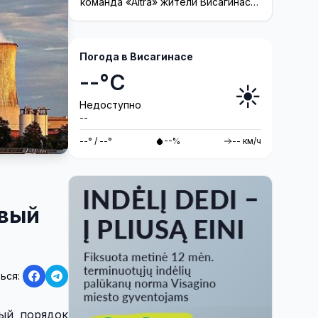
команда «Altra» жители Висагинаса
смогут принять участие в создании
инсталляции
Погода в Висагинасе
--°C
☀️
Недоступно
--
--° / --°
--%
-- км/ч
овый
ься:
ый порядок