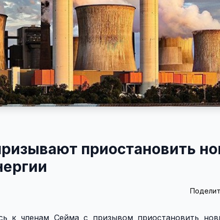
призывают приостановить н
нергии
Поделит
сь к членам Сейма с призывом приостановить нов