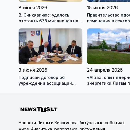
8 июля 2026
15 июня 2026
В. Синкявичюс: удалось
Правительство одо
отстоять 678 миллионов на
изменения в секто
закрытие Игналинской АЭС
возобновляемой эн
3 июня 2026
24 апреля 2026
Подписан договор об
«Altra»: опыт ядерн
учреждении ассоциации
энергетики Литвы 
«Висагинский солнечный
Украине (фотогалер
парк»
Новости Литвы и Висагинаса. Актуальные события в
мире. Аналитика, репортажи, обсуждения,