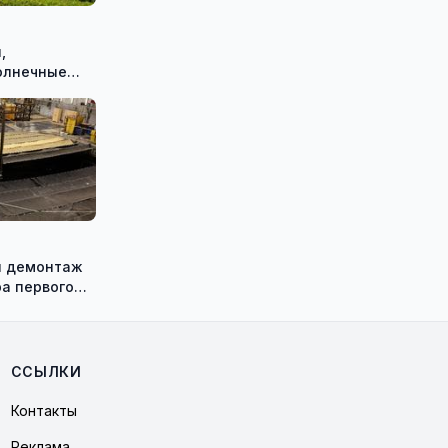
,
олнечные
 смогут
 на
ержки
ён демонтаж
а первого
кой АЭС
ССЫЛКИ
Контакты
Реклама