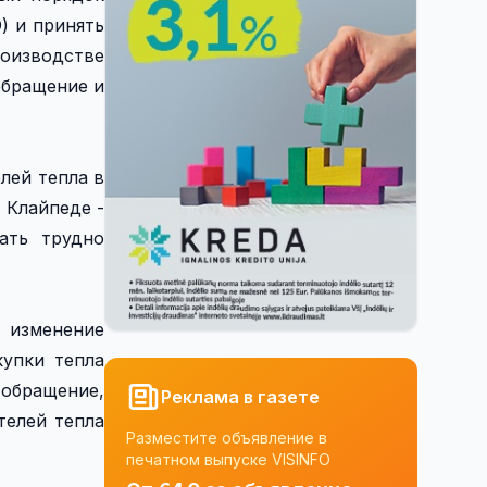
) и принять
роизводстве
обращение и
лей тепла в
в Клайпеде -
ать трудно
 изменение
купки тепла
 обращение,
Реклама в газете
телей тепла
Разместите объявление в
печатном выпуске VISINFO