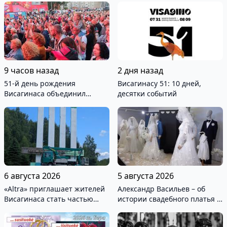
9 часов назад
2 дня назад
51-й день рождения
Висагинасу 51: 10 дней,
Висагинаса объединил
десятки событий
тысячи жителей и гостей
города (видео)
6 августа 2026
5 августа 2026
«Altra» приглашает жителей
Александр Васильев – об
Висагинаса стать частью
истории свадебного платья и
истории обновлённой стелы
о перспективах Музея
истории моды (видео)