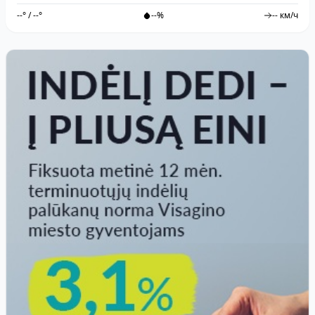
--° / --°
--%
-- км/ч