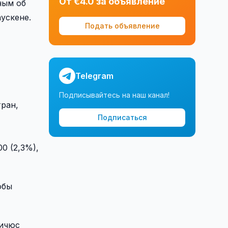
От €4.0 за объявление
ным об
ускене.
Подать объявление
Telegram
Подписывайтесь на наш канал!
тран,
Подписаться
0 (2,3%),
обы
вичюс