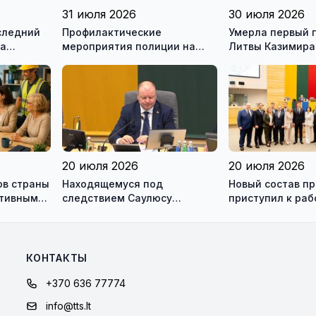
31 июля 2026
30 июля 2026
следний
Профилактические
Умерла первый 
на
мероприятия полиции на
Литвы Казимира
ью
дорогах Литвы в августе
20 июля 2026
20 июля 2026
ов страны
Находящемуся под
Новый состав п
ктивным
следствием Саулюсу
приступил к раб
одно и
Сквернялису временно
разрешили выехать за
границу
КОНТАКТЫ
+370 636 77774
info@tts.lt