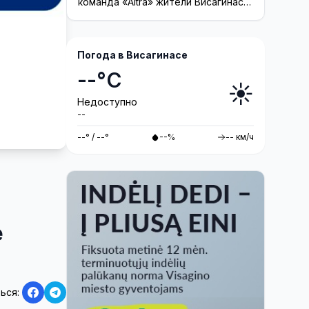
команда «Altra» жители Висагинаса
смогут принять участие в создании
инсталляции
Погода в Висагинасе
--°C
☀️
Недоступно
--
--° / --°
--%
-- км/ч
е
ься: