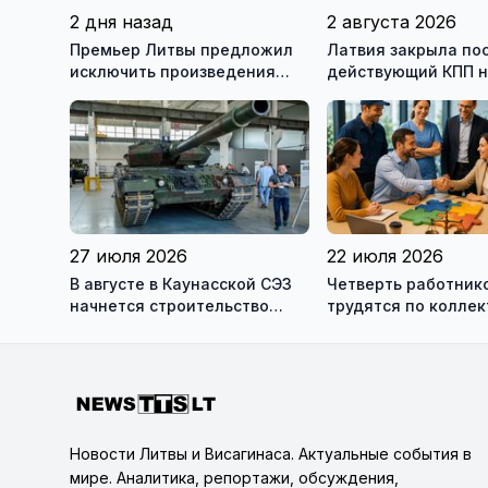
2 дня назад
2 августа 2026
Премьер Литвы предложил
Латвия закрыла по
исключить произведения
действующий КПП 
Ломоносова из списка
границе с Беларус
рекомендуемой литературы
27 июля 2026
22 июля 2026
В августе в Каунасской СЭЗ
Четверть работник
начнется строительство
трудятся по колле
завода по сборке немецких
договорам: это выг
танков Leopard
сотрудникам, и
работодателям
Новости Литвы и Висагинаса. Актуальные события в
мире. Аналитика, репортажи, обсуждения,