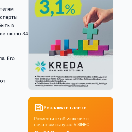
ителям
ксперты
быть в
ве около 34
я. Его
яют
Реклама в газете
Разместите объявление в
печатном выпуске VISINFO