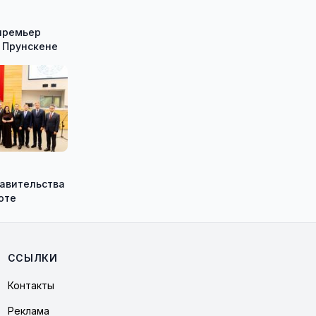
премьер
 Прунскене
равительства
оте
ССЫЛКИ
Контакты
Реклама