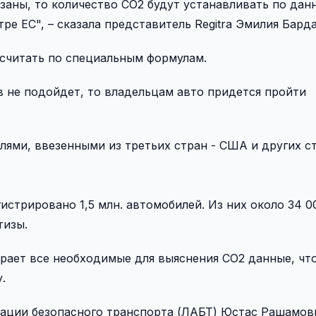
заны, то количество CO2 будут устанавливать по дан
ре ЕС", – сказала представитель Regitrа Эмилия Барда
т считать по специальным формулам.
 не подойдет, то владельцам авто придется пройти
лями, ввезенными из третьих стран - США и других с
гистрировано 1,5 млн. автомобилей. Из них около 34 00
тизы.
бирает все необходимые для выяснения CO2 данные, чт
.
ации безопасного транспорта (ЛАБТ) Юстас Рашамо