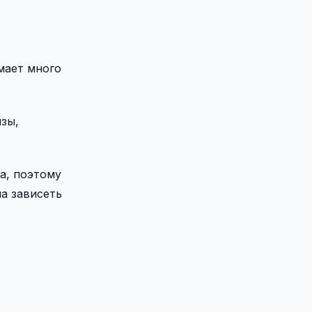
мает много
изы,
ра, поэтому
на зависеть