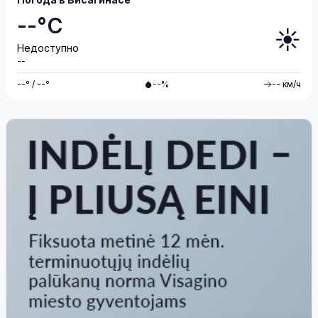
--°C
☀️
Недоступно
--
--° / --°
--%
-- км/ч