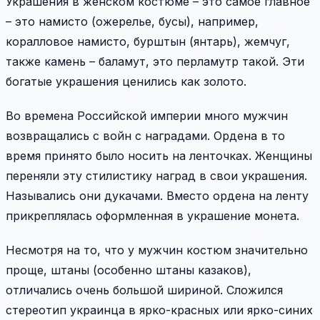
Украшения в женском костюме – это самое главное
– это намисто (ожерелье, бусы), например,
коралловое намисто, бурштын (янтарь), жемчуг,
также камень – баламут, это перламутр такой. Эти
богатые украшения ценились как золото.
Во времена Российской империи много мужчин
возвращались с вой­н с наградами. Ордена в то
время принято было носить на ленточках. Женщины
переняли эту стилистику наград в свои украшения.
Назывались они дукачами. Вместо ордена на ленту
прикреплялась оформленная в украшение монета.
Несмотря на то, что у мужчин костюм значительно
проще, штаны (особенно штаны казаков),
отличались очень большой шириной. Сложился
стереотип украинца в ярко-красных или ярко-синих