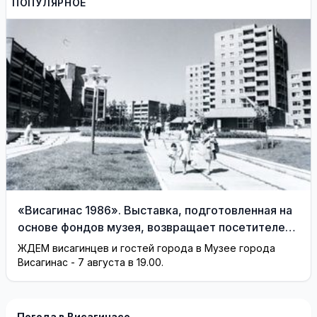
ПОПУЛЯРНОЕ
моды Александра
Васильева!
«Висагинас 1986». Выставка, подготовленная на
основе фондов музея, возвращает посетителей
на 40 лет назад
ЖДЕМ висагинцев и гостей города в Музее города
Висагинас - 7 августа в 19.00.
Погода в Висагинасе