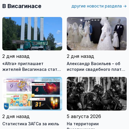
В Висагинасе
другие новости раздела →
2 дня назад
2 дня назад
«Altra» приглашает
Александр Васильев – об
жителей Висагинаса стать
истории свадебного платья
частью истории
и о перспективах Музея
обновлённой стелы
истории моды (видео)
2 дня назад
5 августа 2026
Статистика ЗАГСа за июль
На территории