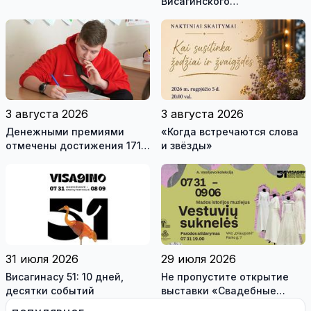
Висагинского
самоуправления пройдут
международные
антитеррористические
учения «Baltic Shadow»
3 августа 2026
3 августа 2026
Денежными премиями
«Когда встречаются слова
отмечены достижения 171
и звёзды»
висагинского школьника и
трех педагогов
31 июля 2026
29 июля 2026
Висагинасу 51: 10 дней,
Не пропустите открытие
десятки событий
выставки «Свадебные
платья» и лекцию историка