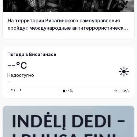
На территории Висагинского самоуправления
пройдут международные антитеррористические
учения «Baltic Shadow»
Погода в Висагинасе
--°C
☀️
Недоступно
--
--° / --°
--%
-- км/ч