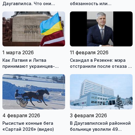
Даугавпилса. Что они
обязанность или
знают о Висагинасе?
рекомендация? И как за
(видео)
неё платят жители Риги и
Вильнюса
1 марта 2026
11 февраля 2026
Как Латвия и Литва
Скандал в Резекне: мэра
принимают украинцев-
отстранили после отказа в
военных беженцев: цифры
допуске к гостайне
и факты
4 февраля 2026
3 февраля 2026
Рысистые конные бега
В Даугавпилской районной
«Сартай 2026» (видео)
больнице уволили 49