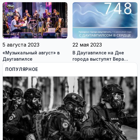
сотрудников с
гражданством России и
Беларуси
5 августа 2023
22 мая 2023
«Музыкальный август» в
В Даугавпилсе на Дне
Даугавпилсе
города выступят Вера
Брежнева, Иво Фоминс и KJ
ПОПУЛЯРНОЕ
Collective