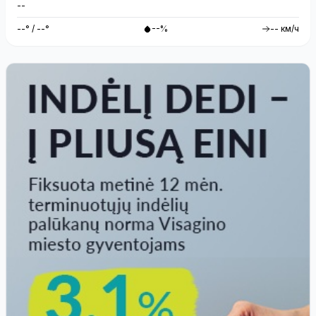
--
--° / --°
--%
-- км/ч