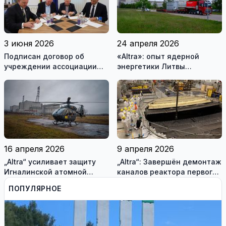
3 июня 2026
24 апреля 2026
Подписан договор об
«Altra»: опыт ядерной
учреждении ассоциации
энергетики Литвы
«Висагинский солнечный
помогает Украине
парк»
(фотогалерея)
16 апреля 2026
9 апреля 2026
„Altra“ усиливает защиту
„Altra“: Завершён демонтаж
Игналинской атомной
каналов реактора первого
электростанции и
блока Игналинской АЭС
ПОПУЛЯРНОЕ
оценивает новые риски