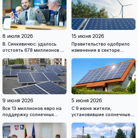
8 июля 2026
15 июня 2026
В. Синкявичюс: удалось
Правительство одобрило
отстоять 678 миллионов на
изменения в секторе
закрытие Игналинской АЭС
возобновляемой
энергетики
9 июня 2026
5 июня 2026
Все 13 миллионов евро на
С 9 июня жители,
поддержку солнечных
установившие солнечные
электростанций разобрали
электростанции, смогут
за один день
подавать заявки на
получение поддержки