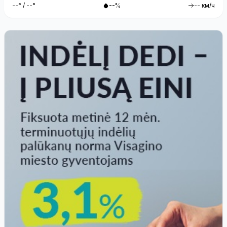
--° / --°
--%
-- км/ч