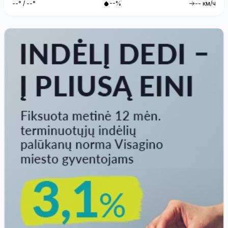
--° / --°
--%
-- км/ч