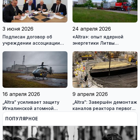
3 июня 2026
24 апреля 2026
Подписан договор об
«Altra»: опыт ядерной
учреждении ассоциации
энергетики Литвы
«Висагинский солнечный
помогает Украине
парк»
(фотогалерея)
16 апреля 2026
9 апреля 2026
„Altra“ усиливает защиту
„Altra“: Завершён демонтаж
Игналинской атомной
каналов реактора первого
электростанции и
блока Игналинской АЭС
ПОПУЛЯРНОЕ
оценивает новые риски