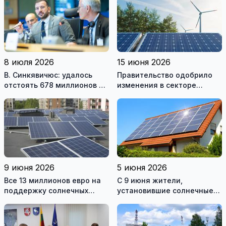
8 июля 2026
15 июня 2026
В. Синкявичюс: удалось
Правительство одобрило
отстоять 678 миллионов на
изменения в секторе
закрытие Игналинской АЭС
возобновляемой
энергетики
9 июня 2026
5 июня 2026
Все 13 миллионов евро на
С 9 июня жители,
поддержку солнечных
установившие солнечные
электростанций разобрали
электростанции, смогут
за один день
подавать заявки на
получение поддержки