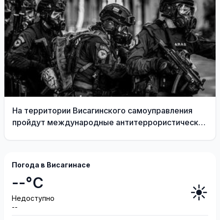
На территории Висагинского самоуправления
пройдут международные антитеррористические
учения «Baltic Shadow»
Погода в Висагинасе
--°C
☀️
Недоступно
--