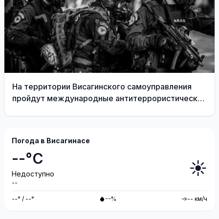
На территории Висагинского самоуправления
пройдут международные антитеррористические
учения «Baltic Shadow»
Погода в Висагинасе
--°C
☀️
Недоступно
--
--° / --°
--%
-- км/ч