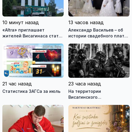
10 минут назад
13 часов назад
«Altra» приглашает
Александр Васильев – об
жителей Висагинаса стать
истории свадебного платья
частью истории
и о перспективах Музея
обновлённой стелы
истории моды (видео)
21 час назад
23 часа назад
Статистика ЗАГСа за июль
На территории
Висагинского
самоуправления пройдут
международные
антитеррористические
учения «Baltic Shadow»