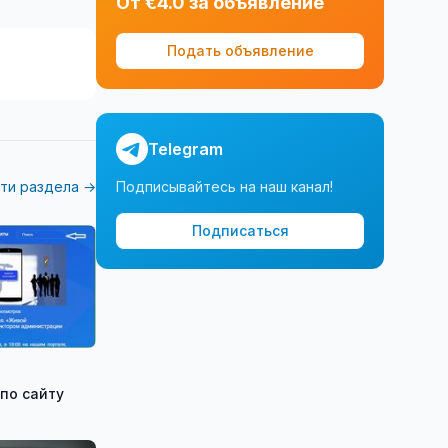
От €4.0 за объявление
Подать объявление
Telegram
ти раздела →
Подписывайтесь на наш канал!
Подписаться
по сайту