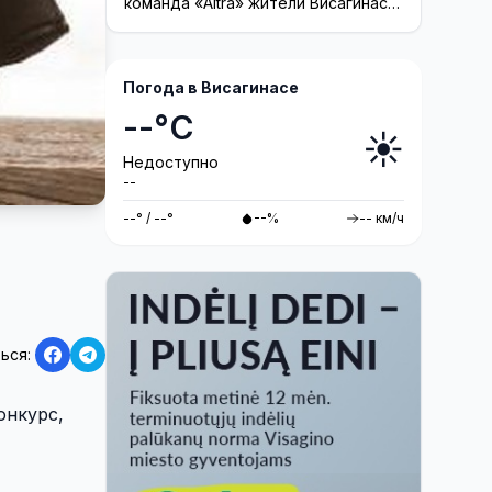
команда «Altra» жители Висагинаса
смогут принять участие в создании
инсталляции
Погода в Висагинасе
--°C
☀️
Недоступно
--
--° / --°
--%
-- км/ч
ься:
онкурс,