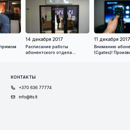
14 декабря 2017
11 декабря 201
 прямом
Расписание работы
Вниманию абоне
абонентского отдела
(Cgates)! Произ
"Cgates" - 15 декабря
переключение н
сигнал кабельно
КОНТАКТЫ
+370 636 77774
info@tts.lt