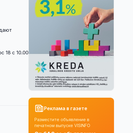
идают
с 18 с 10.00
Реклама в газете
Разместите объявление в
печатном выпуске VISINFO