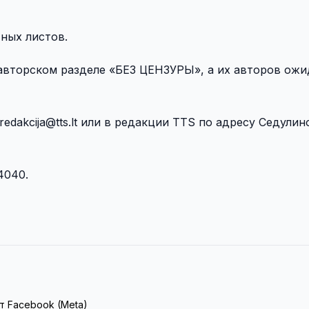
тных листов.
авторском разделе «БЕЗ ЦЕНЗУРЫ», а их авторов ож
 redakcija@tts.lt или в редакции TTS по адресу Седулино
4040.
т Facebook (Meta)