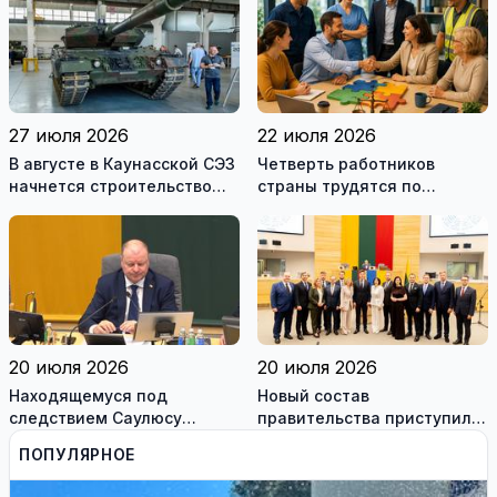
27 июля 2026
22 июля 2026
В августе в Каунасской СЭЗ
Четверть работников
начнется строительство
страны трудятся по
завода по сборке немецких
коллективным договорам:
танков Leopard
это выгодно и
сотрудникам, и
работодателям
20 июля 2026
20 июля 2026
Находящемуся под
Новый состав
следствием Саулюсу
правительства приступил к
Сквернялису временно
работе
ПОПУЛЯРНОЕ
разрешили выехать за
границу