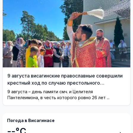
9 августа висагинские православные совершили
крестный ход по случаю престольного
праздника (фотогалерея)
9 августа – день памяти смч. и Целителя
Пантелеимона, в честь которого ровно 26 лет ...
Погода в Висагинасе
--°C