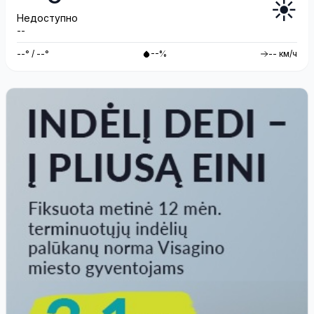
☀️
Недоступно
--
--° / --°
--%
-- км/ч