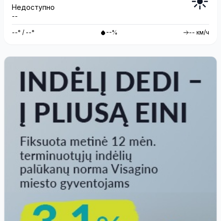
☀️
Недоступно
--
--° / --°
--%
-- км/ч