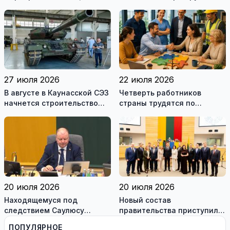
дорогах Литвы в августе
27 июля 2026
22 июля 2026
В августе в Каунасской СЭЗ
Четверть работников
начнется строительство
страны трудятся по
завода по сборке немецких
коллективным договорам:
танков Leopard
это выгодно и
сотрудникам, и
работодателям
20 июля 2026
20 июля 2026
Находящемуся под
Новый состав
следствием Саулюсу
правительства приступил к
Сквернялису временно
работе
ПОПУЛЯРНОЕ