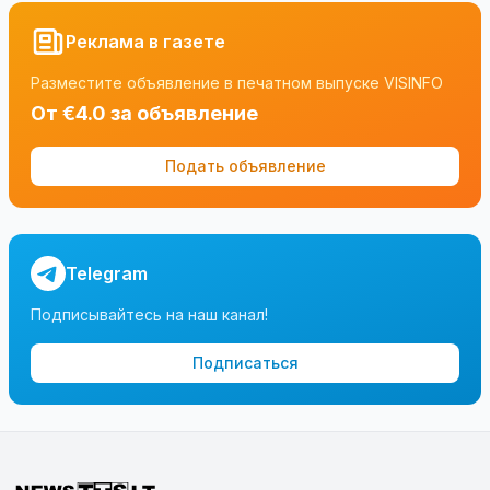
Реклама в газете
Разместите объявление в печатном выпуске VISINFO
От €4.0 за объявление
Подать объявление
Telegram
Подписывайтесь на наш канал!
Подписаться