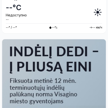
--°C
☀️
Недоступно
--
--° / --°
--%
-- км/ч