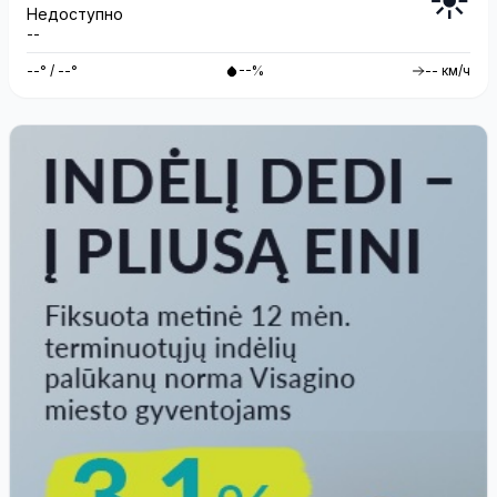
☀️
Недоступно
--
--° / --°
--%
-- км/ч