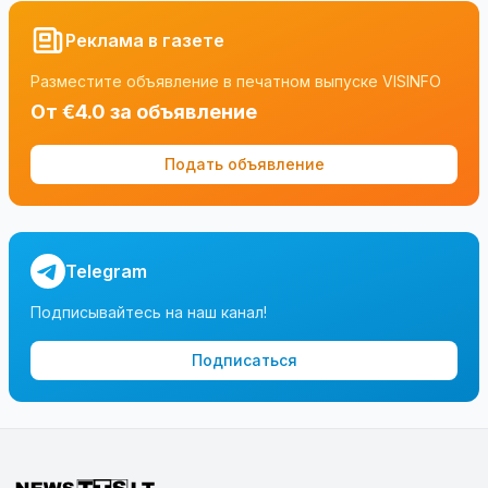
Реклама в газете
Разместите объявление в печатном выпуске VISINFO
От €4.0 за объявление
Подать объявление
Telegram
Подписывайтесь на наш канал!
Подписаться