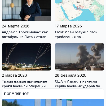
24 марта 2026
17 марта 2026
Андреюс Трофимовас: как
СМИ: Иран озвучил свои
автобусы из Литвы стали
требования по
спасением для жителей
разблокировке Ормузского
охваченного огнём
пролива
Мариуполя (фотогалерея)
2 марта 2026
28 февраля 2026
Трамп назвал примерные
США и Израиль нанесли
сроки военной операции
серию военных ударов по
против Ирана
территории Ирана
ПОПУЛЯРНОЕ