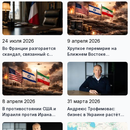
24 июля 2026
9 апреля 2026
Во Франции разгорается
Хрупкое перемирие на
скандал, связанный с
Ближнем Востоке
употреблением наркотиков
нарушено
государственными
служащими
8 апреля 2026
31 марта 2026
В противостоянии США и
Андреюс Трофимовас:
Израиля против Ирана
бизнес в Украине растёт
достигнуто хрупкое
даже во время войны
перемирие