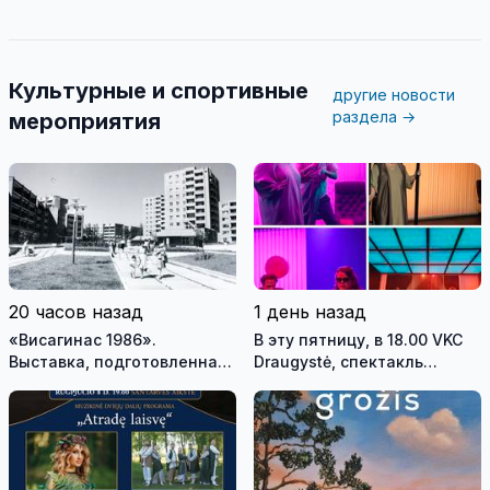
Культурные и спортивные
другие новости
раздела →
мероприятия
20 часов назад
1 день назад
«Висагинас 1986».
В эту пятницу, в 18.00 VKC
Выставка, подготовленная
Draugystė, спектакль
на основе фондов музея,
Вильнюсского старого
возвращает посетителей
театра - Михаил Дурненков
на 40 лет назад
«Дива» реж. Тадас
Монтримас