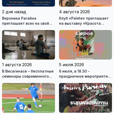
2 дня назад
4 августа 2026
Вероника Рагайна
Клуб «Palete» приглашает
приглашает всех на свой
на выставку «Красота
концерт, который
небес»
состоится в субботу на
главной сцене городского
праздника
1 августа 2026
5 июля 2026
В Висагинасе – бесплатные
6 июля, в 18.30 -
семинары современного
праздничное мероприятие
танца с Антоном
в ВКЦ Драугисте
Овчинниковым