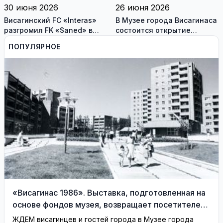
30 июня 2026
26 июня 2026
Висагинский FC «Interas»
В Музее города Висагинаса
разгромил FK «Saned» в
состоится открытие
Йонишкисе - 4:0
персональной выставки
ПОПУЛЯРНОЕ
художника Андрюса
Бурсоваса «su pavadinimu»
«Висагинас 1986». Выставка, подготовленная на
основе фондов музея, возвращает посетителей
на 40 лет назад
ЖДЕМ висагинцев и гостей города в Музее города