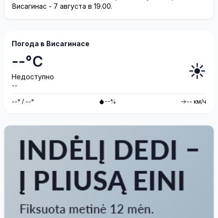
Висагинас - 7 августа в 19.00.
Погода в Висагинасе
--°C
☀️
Недоступно
--
--° / --°
--%
-- км/ч