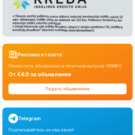
Реклама в газете
Разместите объявление в печатном выпуске VISINFO
От €4.0 за объявление
Подать объявление
Telegram
Подписывайтесь на наш канал!