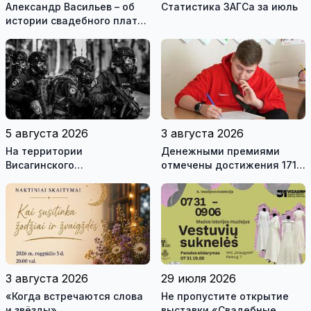
Александр Васильев – об
Статистика ЗАГСа за июль
истории свадебного платья
и о перспективах Музея
истории моды (видео)
5 августа 2026
3 августа 2026
На территории
Денежными премиями
Висагинского
отмечены достижения 171
самоуправления пройдут
висагинского школьника и
международные
трех педагогов
антитеррористические
учения «Baltic Shadow»
3 августа 2026
29 июля 2026
«Когда встречаются слова
Не пропустите открытие
и звёзды»
выставки «Свадебные