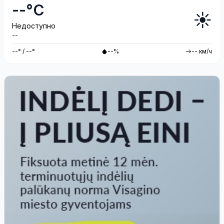
--°C
☀️
Недоступно
--
--° / --°
--%
-- км/ч