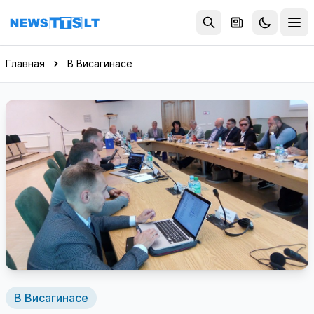
Перейти к содержимому
Главная
В Висагинасе
В Висагинасе