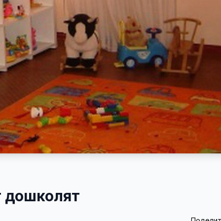
т дошколят
Поделит