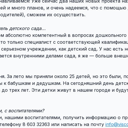
навливаемся! Уже сейчас два наших новых проекта на
ей и много планов, и очень надеемся, что с помощью
одителей), сможем их осуществить.
ель детского сада...
дом абсолютно компетентный в вопросах дошкольного
что только специалист с соответствующей квалифика
серьезном учреждении, как детский сад. У нас есть н
ается внутренними делами сада, я же — больше внеш
я. За лето мы приняли около 25 детей, но это были, 
цы к бабушкам и дедушкам. На сегодняшний день детс
до трех лет. Эти детки живут в нашем городе и буду
, с воспитателями?
ми, нашими воспитателями, получить информацию о п
телефону 8 603 32363 или написать на почту
info@visco