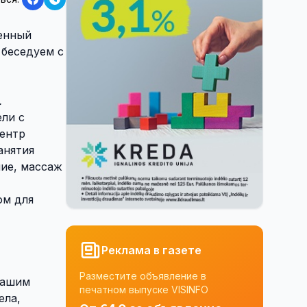
венный
 беседуем с
.
ели с
центр
анятия
ние, массаж
ом для
Реклама в газете
Разместите объявление в
нашим
печатном выпуске VISINFO
ела,