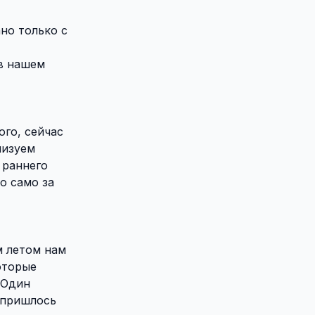
но только с
 в нашем
ого, сейчас
низуем
 раннего
о само за
м летом нам
оторые
 Один
 пришлось