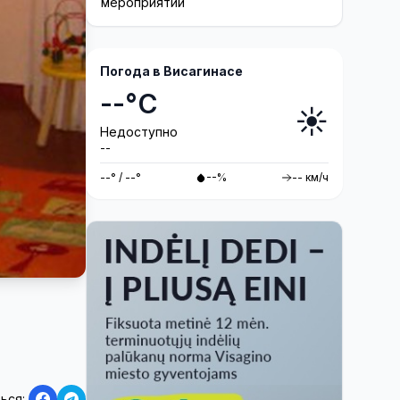
мероприятий
Погода в Висагинасе
--°C
☀️
Недоступно
--
--° / --°
--%
-- км/ч
ься: