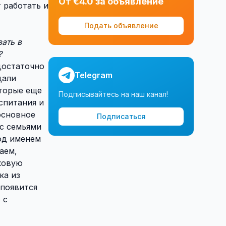
От €4.0 за объявление
 работать и
Подать объявление
вать в
?
достаточно
Telegram
дали
оторые еще
Подписывайтесь на наш канал!
спитания и
 основное
Подписаться
с семьями
од именем
аем,
ковую
ка из
 появится
 с