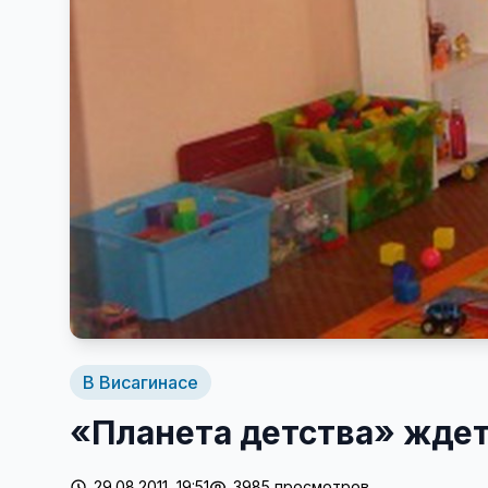
В Висагинасе
«Планета детства» жде
29.08.2011, 19:51
3985 просмотров