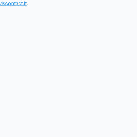
iscontact.lt
.