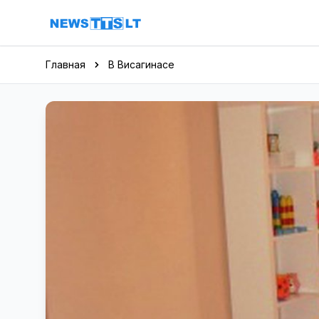
Перейти к содержимому
Главная
В Висагинасе