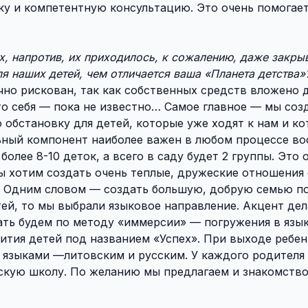
ку и компетентную консультацию. Это очень помогает
ах, напротив, их приходилось, к сожалению, даже закры
ля наших детей, чем отличается ваша «Планета детства»
но рискован, так как собственных средств вложено 
то себя — пока не известно… Самое главное — мы соз
обстановку для детей, которые уже ходят к нам и к
льный компонент наиболее важен в любом процессе во
более 8-10 деток, а всего в саду будет 2 группы. Это
 хотим создать очень теплые, дружеские отношения 
а. Одним словом — создать большую, добрую семью п
тей, то мы выбрали языковое направление. Акцент дел
тать будем по методу «иммерсии» — погружения в язы
ития детей под названием «Успех». При выходе ребен
я языками —литовским и русским. У каждого родителя
скую школу. По желанию мы предлагаем и знакомство