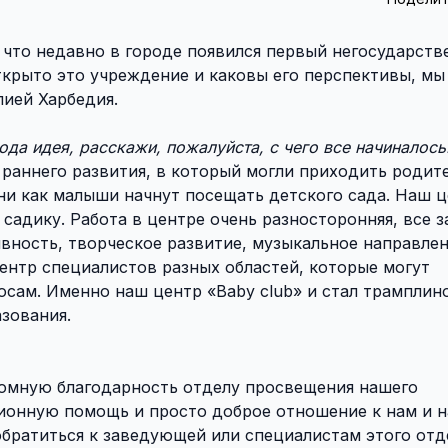
 что недавно в городе появился первый негосударст
открыто это учреждение и каковы его перспективы, мы
лией Харбедия.
да идея, расскажи, пожалуйста, с чего все начиналось
 раннего развития, в который могли приходить родит
ни как малыши начнут посещать детского сада. Наш 
 садику. Работа в центре очень разносторонняя, все з
ивность, творческое развитие, музыкальное направле
ентр специалистов разных областей, которые могут
сам. Именно наш центр «Baby club» и стал трамплин
зования.
ромную благодарность отделу просвещения нашего
ционную помощь и просто доброе отношение к нам и 
обратиться к заведующей или специалистам этого отд