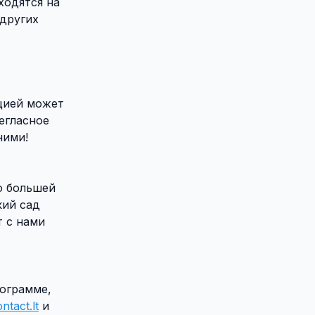
ходятся на
 других
цией может
егласное
ними!
по большей
кий сад
т с нами
рограмме,
ntact.lt
и