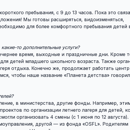
ороткого пребывания, с 9 до 13 часов. Пока это связа
дложения! Мы готовы расширяться, видоизменяться,
необходимо для более комфортного пребывания детей
 какие-то дополнительные услуги?
ечернее время, выходные и праздничные дни. Кроме т
для детей младшего школьного возраста. Также орга
геря отдыха. Конечно же, продолжает работать центр
мся, чтобы наше название «Планета детства» говорил
телей?
ение, в министерства, другие фонды. Например, эти
роектов по организации летнего лагеря для детей, к
могли организовать 4 смены (с 1 июня по 12 августа).
моуправления, другой — из фонда «OSFL». Родителям