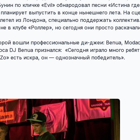
унин по кличке «Evil» обнародовал песни «Истина гд
 планирует выпустить в конце нынешнего лета. На сц
летел из Лондона, специально поддержать коллектив
не в клубе «Роллер», но сегодня они просто раскачал
рой вошли профессиональные ди-джеи: Benua, Modaco,
са DJ Benua признался: «Сегодня играло много ребят
zZo» есть искра, он — однозначный победитель».