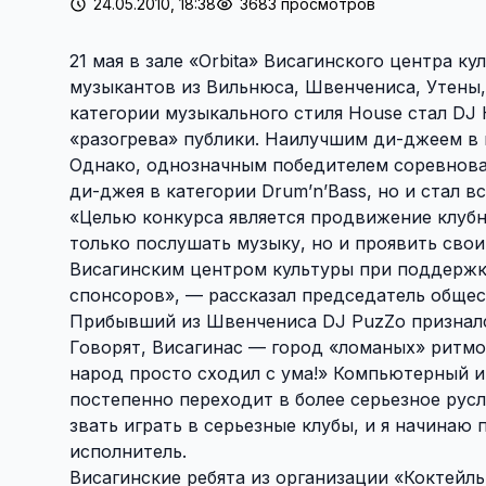
24.05.2010, 18:38
3683 просмотров
21 мая в зале «Orbita» Висагинского центра к
музыкантов из Вильнюса, Швенчениса, Утены,
категории музыкального стиля House стал DJ
«разогрева» публики. Наилучшим ди-джеем в к
Однако, однозначным победителем соревнован
ди-джея в категории Drum’n’Bass, но и стал 
«Целью конкурса является продвижение клубн
только послушать музыку, но и проявить свои
Висагинским центром культуры при поддержк
спонсоров», — рассказал председатель общес
Прибывший из Швенчениса DJ PuzZo признался
Говорят, Висагинас — город «ломаных» ритмов.
народ просто сходил с ума!» Компьютерный и
постепенно переходит в более серьезное русл
звать играть в серьезные клубы, и я начинаю 
исполнитель.
Висагинские ребята из организации «Коктейл