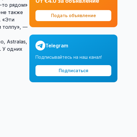
От €4.0 за объявление
е-то рядом»
ене также
Подать объявление
. «Эти
и толпу», —
 Astralas,
Telegram
. У одних
Подписывайтесь на наш канал!
Подписаться