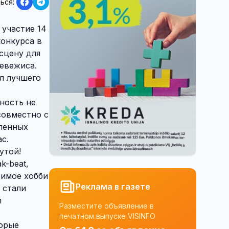
ься:
 участие 14
конкурса в
сцену для
невежиса.
л лучшего
ность не
совместно с
ленных
с.
утой!
k-beat,
бимое хобби
Реклама в газете
 стали
л
Разместите объявление в
печатном выпуске VISINFO
торые