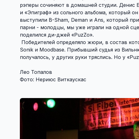
рэперы сочиняют в домашней студии. Денис Б
и «Эпиграф» из сольного альбома, который он
выступили B-Sham, Deman и Ans, который при
парни - молодцы, мы уже играли на одной сце
поделился ди-джей «PuzZo».
Победителей определяло жюри, в состав кото
Sonik и Moodbase. Прибывший судья из Вильню
получалось, у других руки тряслись. Но у «Pu
Лео Топалов
Фото: Нериюс Виткаускас