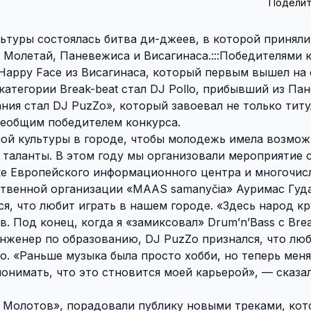
Поделит
ультуры состоялась битва ди-джеев, в которой приняли
 Молетай, Паневежиса и Висагинаса.:::Победителями 
 Happy Face из Висагинаса, который первым вышел на 
атегории Break-beat стал DJ Pollo, прибывший из Па
ия стал DJ PuzZo», который завоевал не только титу
всеобщим победителем конкурса.
ой культуры в городе, чтобы молодежь имела возмож
 таланты. В этом году мы организовали мероприятие 
е Европейского информационного центра и многочис
твенной организации «МААS samanyčia» Ауримас Гуда
, что любит играть в нашем городе. «Здесь народ кр
 Под конец, когда я «замиксовал» Drum’n’Bass с Brea
нженер по образованию, DJ PuzZo признался, что лю
о. «Раньше музыка была просто хобби, но теперь меня
понимать, что это стновится моей карьерой», — сказа
ь Молотов», порадовали публику новыми треками, ко