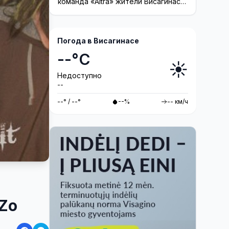
команда «Altra» жители Висагинаса
смогут принять участие в создании
инсталляции
Погода в Висагинасе
--°C
☀️
Недоступно
--
--° / --°
--%
-- км/ч
Zo