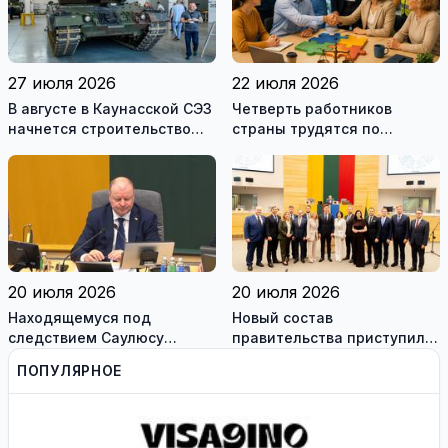
27 июля 2026
22 июля 2026
В августе в Каунасской СЭЗ
Четверть работников
начнется строительство
страны трудятся по
завода по сборке немецких
коллективным договорам:
танков Leopard
это выгодно и
сотрудникам, и
работодателям
20 июля 2026
20 июля 2026
Находящемуся под
Новый состав
следствием Саулюсу
правительства приступил к
Сквернялису временно
работе
ПОПУЛЯРНОЕ
разрешили выехать за
границу