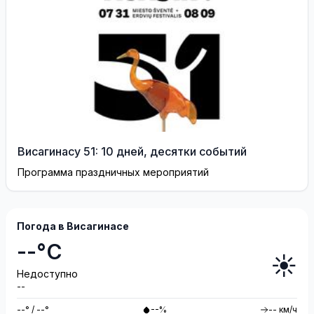
Висагинасу 51: 10 дней, десятки событий
Программа праздничных мероприятий
Погода в Висагинасе
--°C
☀️
Недоступно
--
--° / --°
--%
-- км/ч