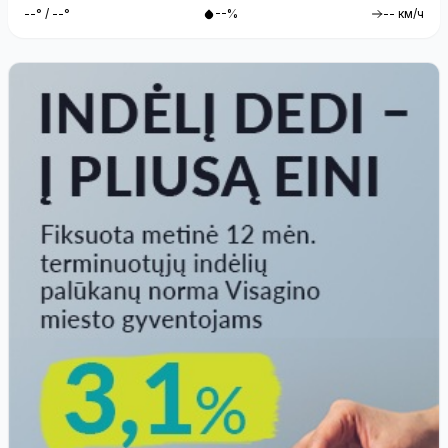
--° / --°
--%
-- км/ч