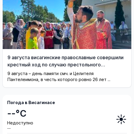
9 августа висагинские православные совершили
крестный ход по случаю престольного
праздника (фотогалерея)
9 августа – день памяти смч. и Целителя
Пантелеимона, в честь которого ровно 26 лет ...
Погода в Висагинасе
--°C
☀️
Недоступно
--