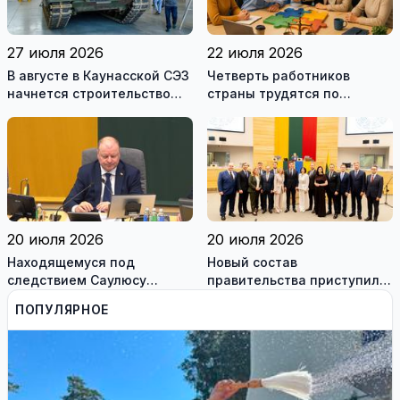
27 июля 2026
22 июля 2026
В августе в Каунасской СЭЗ
Четверть работников
начнется строительство
страны трудятся по
завода по сборке немецких
коллективным договорам:
танков Leopard
это выгодно и
сотрудникам, и
работодателям
20 июля 2026
20 июля 2026
Находящемуся под
Новый состав
следствием Саулюсу
правительства приступил к
Сквернялису временно
работе
ПОПУЛЯРНОЕ
разрешили выехать за
границу