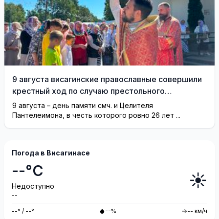
9 августа висагинские православные совершили
крестный ход по случаю престольного
праздника (фотогалерея)
9 августа – день памяти смч. и Целителя
Пантелеимона, в честь которого ровно 26 лет ...
Погода в Висагинасе
--°C
☀️
Недоступно
--
--° / --°
--%
-- км/ч