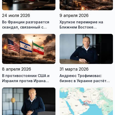
24 июля 2026
9 апреля 2026
Во Франции разгорается
Хрупкое перемирие на
скандал, связанный с
Ближнем Востоке
употреблением наркотиков
нарушено
государственными
служащими
8 апреля 2026
31 марта 2026
В противостоянии США и
Андреюс Трофимовас:
Израиля против Ирана
бизнес в Украине растёт
достигнуто хрупкое
даже во время войны
перемирие