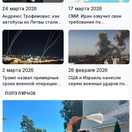
24 марта 2026
17 марта 2026
Андреюс Трофимовас: как
СМИ: Иран озвучил свои
автобусы из Литвы стали
требования по
спасением для жителей
разблокировке Ормузского
охваченного огнём
пролива
Мариуполя (фотогалерея)
2 марта 2026
28 февраля 2026
Трамп назвал примерные
США и Израиль нанесли
сроки военной операции
серию военных ударов по
против Ирана
территории Ирана
ПОПУЛЯРНОЕ