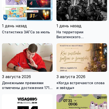
1 день назад
1 день назад
Статистика ЗАГСа за июль
На территории
Висагинского
самоуправления пройдут
международные
антитеррористические
учения «Baltic Shadow»
3 августа 2026
3 августа 2026
Денежными премиями
«Когда встречаются слова
отмечены достижения 171
и звёзды»
висагинского школьника и
трех педагогов