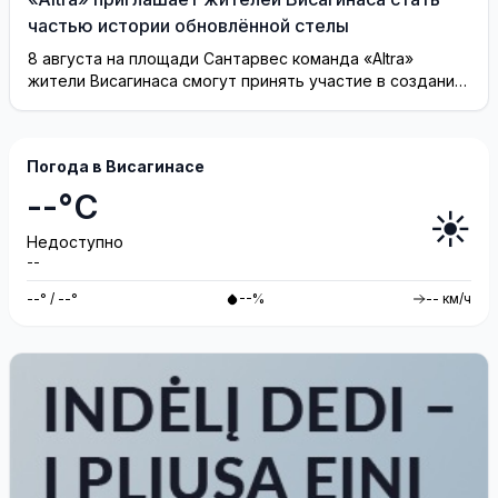
частью истории обновлённой стелы
8 августа на площади Сантарвес команда «Altra»
жители Висагинаса смогут принять участие в создании
инсталляции
Погода в Висагинасе
--°C
☀️
Недоступно
--
--° / --°
--%
-- км/ч