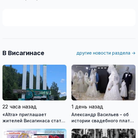
В Висагинасе
другие новости раздела →
22 часа назад
1 день назад
«Altra» приглашает
Александр Васильев – об
жителей Висагинаса стать
истории свадебного платья
частью истории
и о перспективах Музея
обновлённой стелы
истории моды (видео)