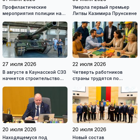
Профилактические
Умерла первый премьер
мероприятия полиции на
Литвы Казимира Прунскене
дорогах Литвы в августе
27 июля 2026
22 июля 2026
В августе в Каунасской СЭЗ
Четверть работников
начнется строительство
страны трудятся по
завода по сборке немецких
коллективным договорам:
танков Leopard
это выгодно и
сотрудникам, и
работодателям
20 июля 2026
20 июля 2026
Находящемуся под
Новый состав