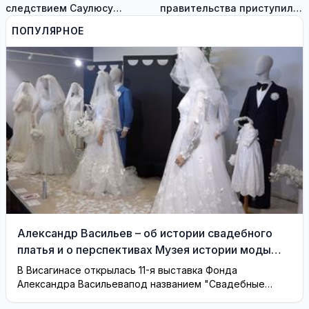
следствием Саулюсу
правительства приступил к
Сквернялису временно
работе
ПОПУЛЯРНОЕ
разрешили выехать за
границу
Александр Васильев – об истории свадебного
платья и о перспективах Музея истории моды
(видео)
В Висагинасе открылась 11-я выставка Фонда
Александра Васильевапод названием "Свадебные
платья"