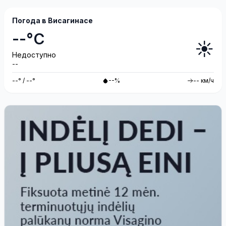
Погода в Висагинасе
--°C
☀️
Недоступно
--
--° / --°
--%
-- км/ч