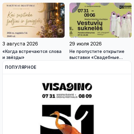
самоуправления пройдут
висагинского школьника и
международные
трех педагогов
антитеррористические
учения «Baltic Shadow»
3 августа 2026
29 июля 2026
«Когда встречаются слова
Не пропустите открытие
и звёзды»
выставки «Свадебные
платья» и лекцию историка
ПОПУЛЯРНОЕ
моды Александра
Васильева!