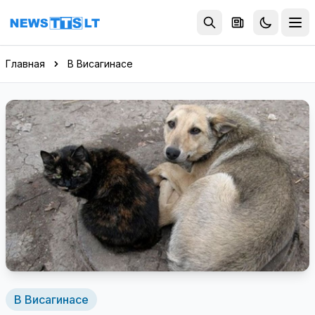
Перейти к содержимому
Главная
В Висагинасе
В Висагинасе