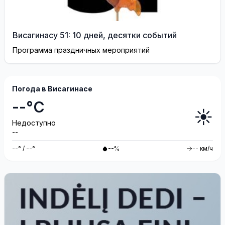
Висагинасу 51: 10 дней, десятки событий
Программа праздничных мероприятий
Погода в Висагинасе
--°C
☀️
Недоступно
--
--° / --°
--%
-- км/ч