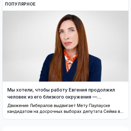
электростанции и
блока Игналинской АЭС
ПОПУЛЯРНОЕ
оценивает новые риски
Мы хотели, чтобы работу Евгения продолжил
человек из его близкого окружения —
Висагинское отделение Либерального движения
Движение Либералов выдвигает Мету Паулауске
кандидатом на досрочных выборах депутата Сейма в
одномандатном округе Северная ...