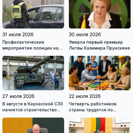
литературы
31 июля 2026
30 июля 2026
Профилактические
Умерла первый премьер
мероприятия полиции на
Литвы Казимира Прунскене
дорогах Литвы в августе
27 июля 2026
22 июля 2026
В августе в Каунасской СЭЗ
Четверть работников
начнется строительство
страны трудятся по
завода по сборке немецких
коллективным договорам:
танков Leopard
это выгодно и
сотрудникам, и