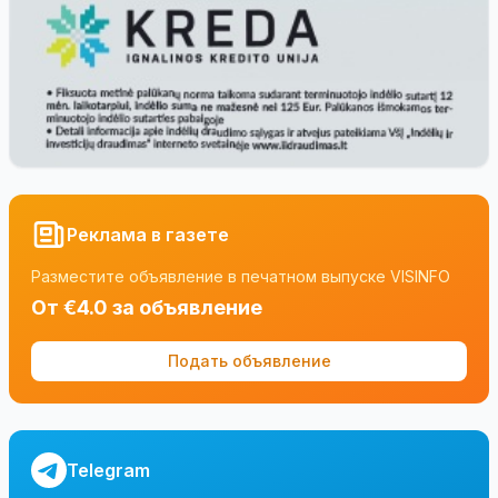
Реклама в газете
Разместите объявление в печатном выпуске VISINFO
От €4.0 за объявление
Подать объявление
Telegram