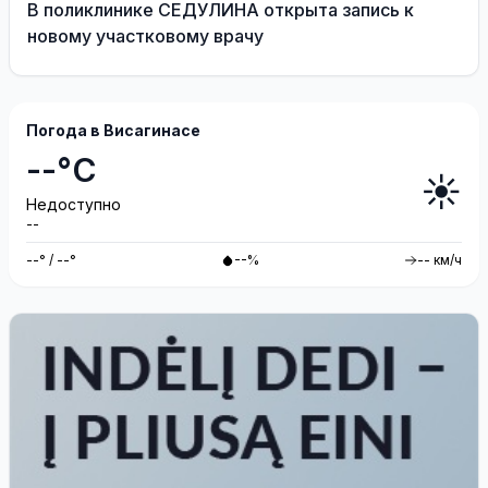
В поликлинике СЕДУЛИНА открыта запись к
новому участковому врачу
Погода в Висагинасе
--°C
☀️
Недоступно
--
--° / --°
--%
-- км/ч