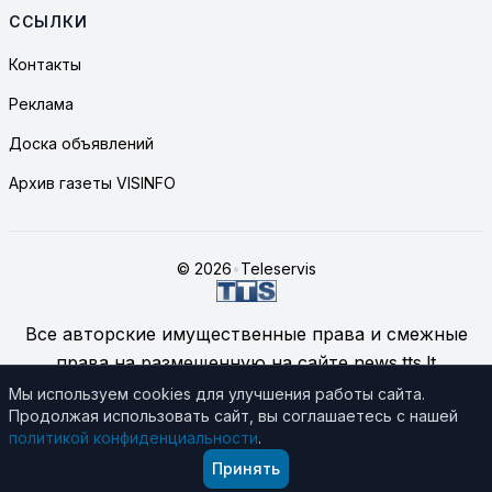
ССЫЛКИ
Контакты
Реклама
Доска объявлений
Архив газеты VISINFO
© 2026
•
Teleservis
Все авторские имущественные права и смежные
права на размещенную на сайте news.tts.lt
информацию принадлежат ЗАО "Telekomunikacinių
Мы используем cookies для улучшения работы сайта.
Продолжая использовать сайт, вы соглашаетесь с нашей
technologijų servisas", если не указано иное.
политикой конфиденциальности
.
Подробнее об использовании материалов сайта
Принять